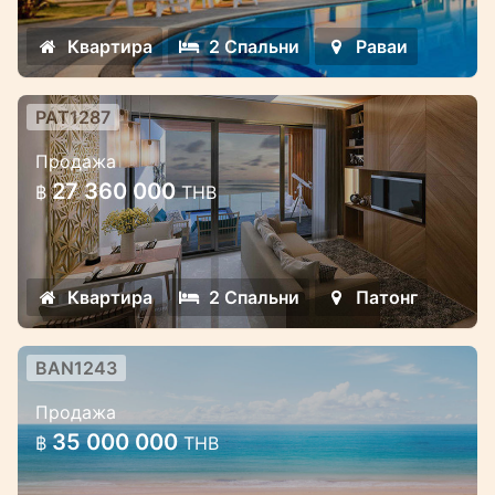
Квартира
2 Спальни
Раваи
PAT1287
Современные резиденции на
Продажа
берегу на пляже Патонг (120 кв.м.
27 360 000
฿
THB
2 этаж)
Современные резиденции на берегу на
пляже Патонг, Пхукет, Таиланд
Квартира
2 Спальни
Патонг
BAN1243
Новый проект в комплексе
Продажа
Лагуна расположенный на пляже
35 000 000
฿
THB
Роскошный комплекса резиденций на