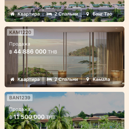
пляже Банг Тао
Квартира
2 Спальни
Банг Тао
KAM1220
Апартаменты у берега моря, 2
Продажа
спальни
44 886 000
฿
THB
Роскошные люкс апартаменты прямо у
берега моря.
Квартира
2 Спальни
Камала
BAN1239
Уютный таунхаус на территории 5
Продажа
звездного комплекса Лагуна на
11 500 000
฿
THB
Банг Тао