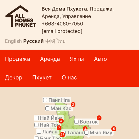
Вся Дома Пхукета.
Продажа,
Аренда, Управление
+668-4060-7050
[email protected]
English
Русский
中國
ไทย
Продажа
Аренда
Яхты
Авто
Декор
Пхукет
О нас
Панг Нга
2
Май Као
Най Йанг
2
Восток
4
Най Тон
7
1
5
Лайан
Таланг
Мыс Яму
43
Банг Тао