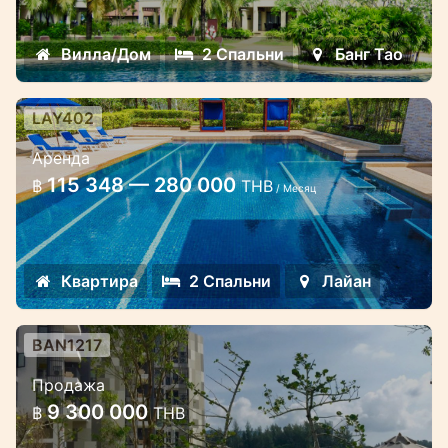
Отличный вариант для проживания и
сдачи в аренду на Банг Тао и Лаян
Вилла/Дом
2 Спальни
Банг Тао
LAY402
2-х спальные роскошные
Аренда
апартаменты в комплексе на Лаян
115 348 — 280 000
฿
THB
/ Месяц
Апартаменты находятся в роскошном
комлексе между Лагуной Пхукет и
красивейшим пляжем Лаян
Квартира
2 Спальни
Лайан
BAN1217
2-х спальные апартаменты в
Продажа
новом комплексе Cassia Laguna
9 300 000
฿
THB
Готовые апартаменты на продажу с