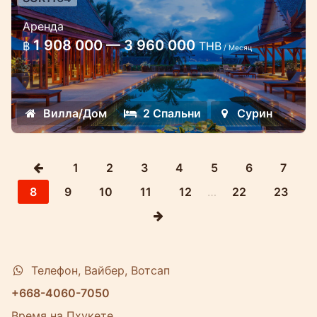
2-х спальная вилла с видом на
Аренда
море на Сурин
1 908 000 — 3 960 000
฿
THB
/ Месяц
Роскошная вилла с видом на море в
комплексе Аманпури
Вилла/Дом
2 Спальни
Сурин
1
2
3
4
5
6
7
8
9
10
11
12
…
22
23
Телефон, Вайбер, Вотсап
+668-4060-7050
Время на Пхукете