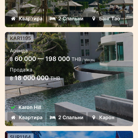
рассрочкой до 4 лет, срочная продажа!
Квартира
2 Спальни
Банг Тао
KAR1195
2-х спальные апартаменты с
Аренда
видом на море в корпусе Арк
60 000 — 198 000
฿
THB
комплекса Карон Хилл
/ Месяц
Продажа
Роскошные апартаменты на Карон в 800
18 000 000
฿
THB
метрах от моря
Karon Hill
Квартира
2 Спальни
Карон
SUR1164