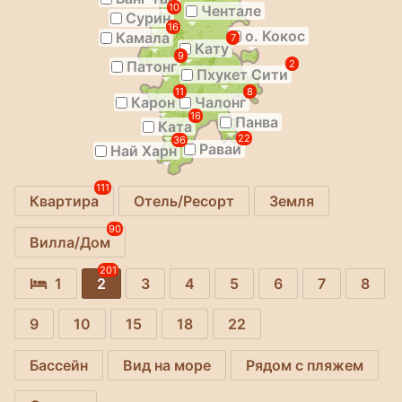
10
Чентале
Сурин
16
о. Кокос
Камала
7
Кату
9
Патонг
2
Пхукет Сити
11
8
Карон
Чалонг
16
Панва
Ката
22
36
Раваи
Най Харн
111
Квартира
Отель/Ресорт
Земля
90
Вилла/Дом
201
1
2
3
4
5
6
7
8
9
10
15
18
22
Бассейн
Вид на море
Рядом с пляжем