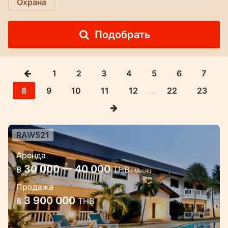
Охрана
Подобрать
1
2
3
4
5
6
7
8
9
10
11
12
…
22
23
RAW521
Двуспальные апартаменты в
Аренда
колониальном стиле на Раваи
30 000 — 40 000
฿
THB
/ Месяц
Приятные и уютные апартаменты с
Продажа
двумя спальнями и двумя ванными
3 900 000
฿
THB
комнатами расположены в районе
Раваи.