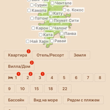
Чентале
Сурин
о. Кокос
Камала
Кату
Патонг
Пхукет Сити
Карон
Чалонг
Панва
Ката
Раваи
Най Харн
2
Квартира
Отель/Ресорт
Земля
2
Вилла/Дом
1
2
1
1
2
3
4
5
6
7
8
9
10
15
18
22
Бассейн
Вид на море
Рядом с пляжем