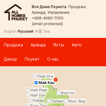
Вся Дома Пхукета.
Продажа,
Аренда, Управление
+668-4060-7050
[email protected]
English
Русский
中國
ไทย
Продажа
Аренда
Яхты
Авто
Декор
Пхукет
О нас
Панг Нга
4
Май Као
Най Йанг
Восток
Най Тон
Лайан
Таланг
Мыс Яму
Банг Тао