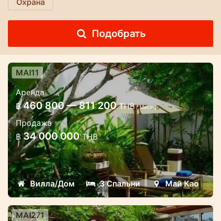
Охрана
Подобрать
MAI11
3 спальная вилла на берегу
Аренда
пляжа Май Као
460 800 — 811 200
฿
THB
/ Месяц
Эта вилла расположена прямо на пляже
Продажа
Mai Khao, что дает возможность
34 000 000
฿
THB
наслаждаться прекрасным видом на
океан и удивительными закатами
Вилла/Дом
3 Спальни
Май Као
MAI271