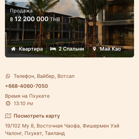
Новый проект кондоминиумов на
Продажа
берегу пляжа Май Као
12 200 000
฿
THB
Новый проект кондоминиумов прямо на
берегу моря по доступной цене! Пляж
Май Као
Квартира
2 Спальни
Май Као
Телефон, Вайбер, Вотсап
+668-4060-7050
Время на Пхукете
13:10
PM
Посмотреть карту
19/102 Му 8, Восточная Чаофа, Фишермен Уэй
Чалонг, Пхукет, Таиланд