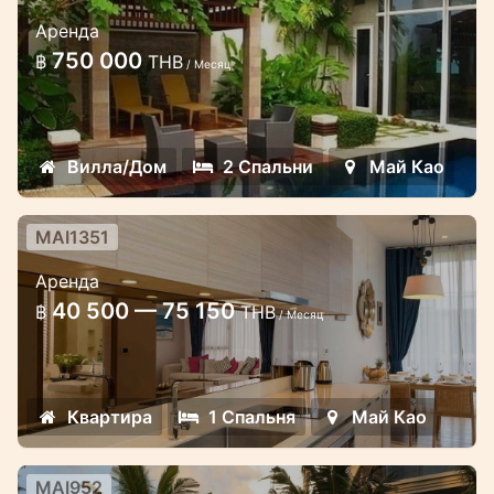
2 спальная вилла на берегу пляжа
Аренда
Май Као
750 000
฿
THB
/ Месяц
Эта вилла расположена прямо на пляже
Mai Khao, что дает возможность
наслаждаться прекрасным видом на
Вилла/Дом
2 Спальни
Май Као
океан и удивительными закатами
MAI1351
Односпальные апартаменты в
Аренда
кондо на берегу моря, пляж Май
40 500 — 75 150
฿
THB
Као
/ Месяц
Отдых на берегу моря, кондо
Квартира
1 Спальня
Май Као
MAI952