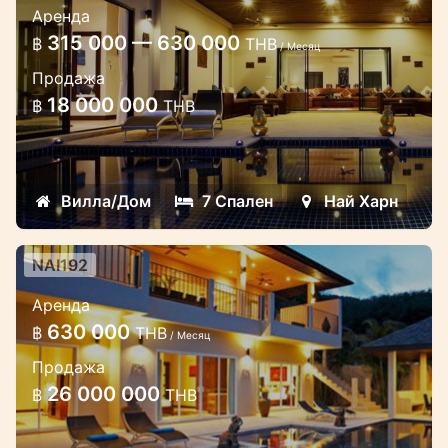
Аренда
от пляжа Найхарн
315 000 — 630 000
฿
THB
/ Месяц
Вилла предлагает 500sqm внутреннего
Продажа
и внешнего пространства
18 000 000
฿
THB
Вилла/Дом
7 Спален
Най Харн
NAI192
Великолепная вилла 6/7 спален в
Аренда
частном комплексе на Найхарн
630 000
฿
THB
/ Месяц
Вилла расположена в самом центре
Продажа
комплекса роскошных вилл, и при этом
26 000 000
฿
THB
обладает уникальным ощущением
частности и уединения