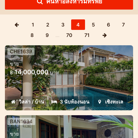
ค้นหาอสังหาริมทรัพย์
1
2
3
4
5
6
7
8
9
…
70
71
CHE1639
พูลวิลล่า 3 ห้องนอน แจ้งทะเล
ขาย
วิลล่าขนาดใหญ่แสนสบายพร้อมสระว่ายน้ำและ
14,000,000
฿
บาท
สวน
วิลล่า / บ้าน
3 นับห้องนอน
เชิงทะเล
BAN1634
ทาวน์เฮาส์ 3 ห้องนอนในลากูน่า
ขาย