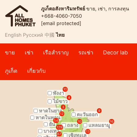
ภูเก็ตอสังหาริมทรัพย์
ขาย, เช่า, การลงทุน
+668-4060-7050
[email protected]
English
Русский
中國
ไทย
ขาย
เช่า
เรือสำราญ
รถเช่า
Decor lab
ภูเก็ต
เกี่ยวกับ
10
พังงา
4
ไม้ขาว
3
หาดในยาง
9
ตะวันออก
12
หาดในทอน
54
10
16
ยัน
ถลาง
แหลมยามู
129
บางเทา
13
67
เชิงทะเล