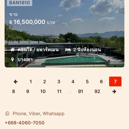
BAN1610
Laguna Lofts อพาร์ทเมนท์ 2 ห้องนอน
ขาย
อพาร์ทเมนท์สุดหรูใจกลางลากูน่า
16,500,000
฿
บาท
คอนโด / อพาร์ทเมน
2 นับห้องนอน
บางเทา
1
2
3
4
5
6
7
8
9
10
11
…
91
92
Phone, Viber, Whatsapp
+668-4060-7050