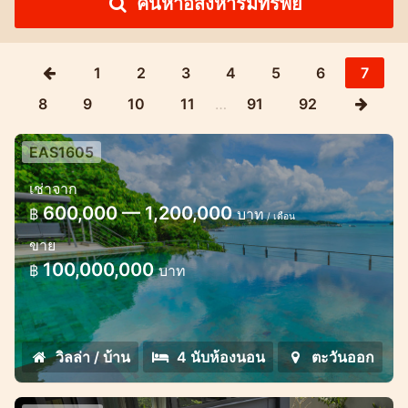
ค้นหาอสังหาริมทรัพย์
1
2
3
4
5
6
7
8
9
10
11
…
91
92
EAS1605
วิลล่าหรู 4 ห้องนอนริมชายหาด
เช่าจาก
วิลล่าริมชายหาดอ่าวปอวิวทะเล
600,000 — 1,200,000
฿
บาท
/ เดือน
ขาย
100,000,000
฿
บาท
วิลล่า / บ้าน
4 นับห้องนอน
ตะวันออก