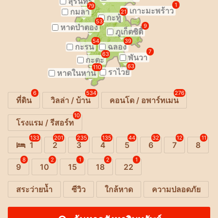
สุรินทร์
1
79
เกาะมะพร้าว
กมลา
21
กะทู้
53
หาดป่าตอง
9
ภูเก็ตซิตี้
54
39
กะรน
ฉลอง
7
63
พันวา
กะตะ
63
110
ราไวย์
หาดในหาน
6
534
276
ที่ดิน
วิลล่า / บ้าน
คอนโด / อพาร์ทเมน
10
โรงแรม / รีสอร์ท
133
201
235
135
44
32
12
11
1
2
3
4
5
6
7
8
8
2
1
2
1
9
10
15
18
22
สระว่ายน้ำ
ซีวิว
ใกล้หาด
ความปลอดภัย