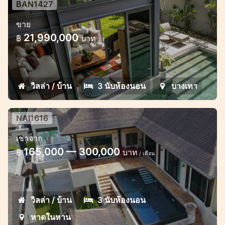
BAN1427
โครงการ Eco พร้อมแผงโซลาร์เซลล์ใน
ขาย
บางเทาลากูน่า
21,990,000
฿
บาท
3 ห้องนอนแบรนด์ใหม่วิลล่า eco ในบางเทาลากู
น่า
วิลล่า / บ้าน
3 นับห้องนอน
บางเทา
NAI1616
วิลล่าพูล 3 ห้องนอน เดินเพียงไม่กี่นาทีก็
เช่าจาก
ถึงชายหาด
165,000 — 300,000
฿
บาท
/ เดือน
วิลล่าพูล 3 ห้องนอนสวยในโครงการใกล้หาดใน
หาน
วิลล่า / บ้าน
3 นับห้องนอน
หาดในหาน