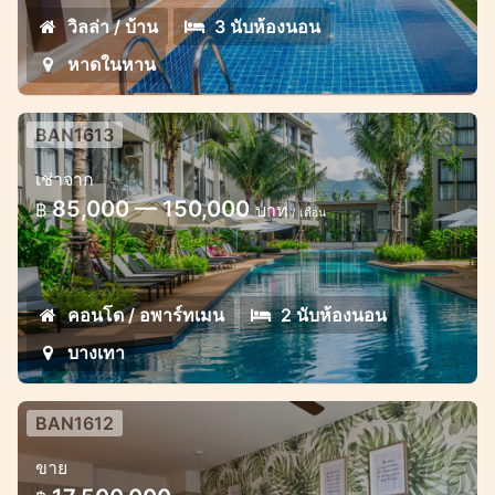
วิลล่า / บ้าน
3 นับห้องนอน
หาดในหาน
BAN1613
อพาร์ทเมนต์ 2 ห้องนอนในไดมอนด์
เช่าจาก
คอมเพล็กซ์ในบางเทา
85,000 — 150,000
฿
บาท
/ เดือน
อพาร์ทเมนท์แสนสบายใกล้หาดบางเทาในภูเก็ต
คอนโด / อพาร์ทเมน
2 นับห้องนอน
บางเทา
BAN1612
คาสเซีย เรสซิเด้นซ์ 2 ห้องนอน วิวทะเล
ขาย
ชั้น 7