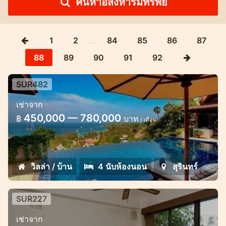
ค้นหาอสังหาริมทรัพย์
1
2
…
84
85
86
87
88
89
90
91
92
SUR482
Hill Top Villa with Sea view 4
เช่าจาก
Bedroom 5 Minutes to Surin Beach
450,000 — 780,000
฿
บาท
/ เดือน
The tropical gardens, Romantic
villa Hilltops , offering a beautiful
sea views of the Andaman Sea and Surin
วิลล่า / บ้าน
4 นับห้องนอน
สุรินทร์
Beach
SUR227
1 bedroom apartment at Surin
เช่าจาก
Springs