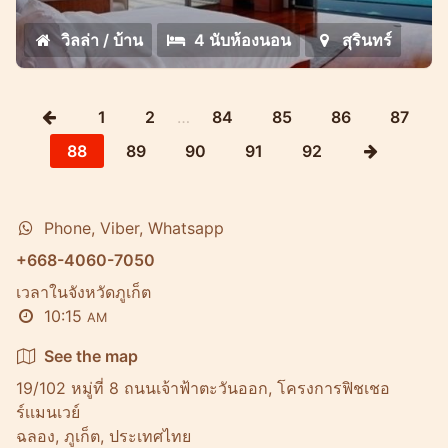
วิลล่า / บ้าน
4 นับห้องนอน
สุรินทร์
1
2
…
84
85
86
87
88
89
90
91
92
Phone, Viber, Whatsapp
+668-4060-7050
เวลาในจังหวัดภูเก็ต
10:15
AM
See the map
19/102 หมู่ที่ 8 ถนนเจ้าฟ้าตะวันออก, โครงการฟิชเชอ
ร์เเมนเวย์
ฉลอง, ภูเก็ต, ประเทศไทย