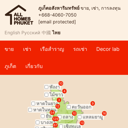
ภูเก็ตอสังหาริมทรัพย์
ขาย, เช่า, การลงทุน
+668-4060-7050
[email protected]
English
Русский
中國
ไทย
ขาย
เช่า
เรือสำราญ
รถเช่า
Decor lab
ภูเก็ต
เกี่ยวกับ
10
พังงา
4
ไม้ขาว
3
หาดในยาง
9
ตะวันออก
12
หาดในทอน
54
10
16
ยัน
ถลาง
แหลมยามู
129
บางเทา
13
67
เชิงทะเล