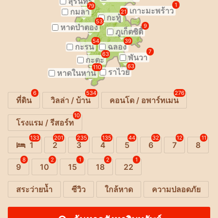
สุรินทร์
1
79
เกาะมะพร้าว
กมลา
21
กะทู้
53
หาดป่าตอง
9
ภูเก็ตซิตี้
54
39
กะรน
ฉลอง
7
63
พันวา
กะตะ
63
110
ราไวย์
หาดในหาน
6
534
276
ที่ดิน
วิลล่า / บ้าน
คอนโด / อพาร์ทเมน
10
โรงแรม / รีสอร์ท
133
201
235
135
44
32
12
11
1
2
3
4
5
6
7
8
8
2
1
2
1
9
10
15
18
22
สระว่ายน้ำ
ซีวิว
ใกล้หาด
ความปลอดภัย