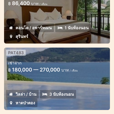
86,400
฿
บาท
/ เดือน
This apartment is positioned on the upper
floor of the apartment complex
คอนโด / อพาร์ทเมน
1 นับห้องนอน
สุรินทร์
PAT483
3 bedroom large villa with stunning
เช่าจาก
views
180,000 — 270,000
฿
บาท
/ เดือน
The villa located within a secure private
estate of 11 villas with in a high end
neighbourhood on the southern peninsula
วิลล่า / บ้าน
3 นับห้องนอน
of Patong bay
หาดป่าตอง