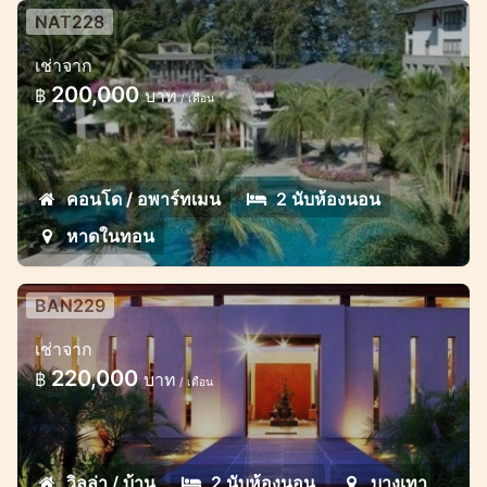
NAT228
Excellent 2-4 bd apartments on
เช่าจาก
one of the best beaches
200,000
฿
บาท
/ เดือน
Excellent 2/3 or 4 bedroom apartments
are located just 50 m from the beach
คอนโด / อพาร์ทเมน
2 นับห้องนอน
หาดในทอน
BAN229
Luxury 1-2 bd villas in the gated
เช่าจาก
estate 10 minutes to the beach
220,000
฿
บาท
/ เดือน
The total area of the villas (1/2 bedrooms):
100/320 m2, living area - 60/150m2
วิลล่า / บ้าน
2 นับห้องนอน
บางเทา