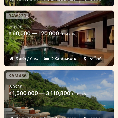
RAW230
2 bedroom private pool villa
เช่าจาก
Excellent 2 bedroom/2 bathroom villa
60,000 — 120,000
฿
บาท
/ เดือน
located between Rawai and Naiharn
beaches for short and long term rent
วิลล่า / บ้าน
2 นับห้องนอน
ราไวย์
KAM486
Fantastic 6 Bedroom seaview villa
เช่าจาก
6 Bedroom villa with Comtempolary
1,500,000 — 3,110,800
฿
บาท
/ เดือน
design, locate on the mountain with sea
view of Kamala bay