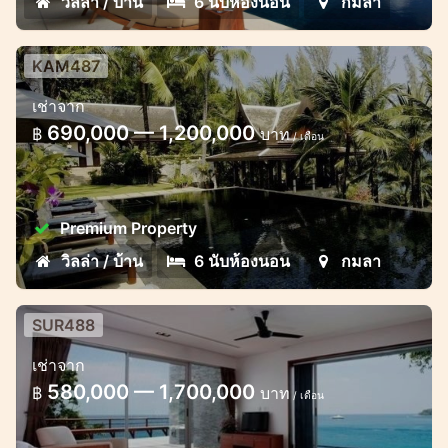
วิลล่า / บ้าน
6 นับห้องนอน
กมลา
KAM487
Magnificent 6 Bedroom Villa in
เช่าจาก
Kamala
690,000 — 1,200,000
฿
บาท
/ เดือน
The villa locate on the Mountain of Kamala
area which this area far from Patong just
15 Minuites
Premium Property
วิลล่า / บ้าน
6 นับห้องนอน
กมลา
SUR488
4 Bedroom Ocean View of Surin
เช่าจาก
Bay
580,000 — 1,700,000
฿
บาท
/ เดือน
This 4 villa with 4 Bathroom locate
between the most beautiful sea view