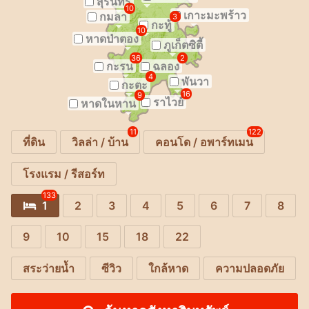
สุรินทร์
10
เกาะมะพร้าว
กมลา
3
กะทู้
10
หาดป่าตอง
ภูเก็ตซิตี้
36
2
กะรน
ฉลอง
4
พันวา
กะตะ
16
9
ราไวย์
หาดในหาน
11
122
ที่ดิน
วิลล่า / บ้าน
คอนโด / อพาร์ทเมน
โรงแรม / รีสอร์ท
133
1
2
3
4
5
6
7
8
9
10
15
18
22
สระว่ายน้ำ
ซีวิว
ใกล้หาด
ความปลอดภัย