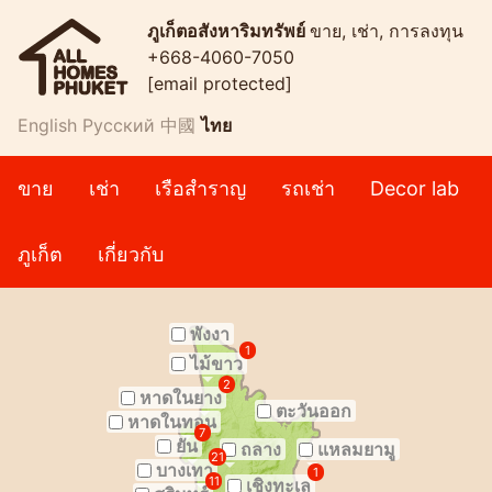
ภูเก็ตอสังหาริมทรัพย์
ขาย, เช่า, การลงทุน
+668-4060-7050
[email protected]
English
Русский
中國
ไทย
ขาย
เช่า
เรือสำราญ
รถเช่า
Decor lab
ภูเก็ต
เกี่ยวกับ
พังงา
1
ไม้ขาว
2
หาดในยาง
ตะวันออก
หาดในทอน
7
ยัน
ถลาง
แหลมยามู
21
บางเทา
1
11
เชิงทะเล