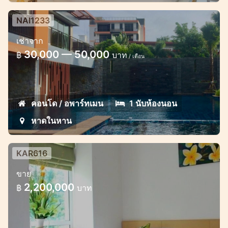
NAI1233
Brand new Studio unit in Naiharn
เช่าจาก
30,000 — 50,000
฿
บาท
/ เดือน
คอนโด / อพาร์ทเมน
1 นับห้องนอน
หาดในหาน
KAR616
Cosy studio at Karon Hill
ขาย
The studio is located on the 3rd floor of
2,200,000
฿
บาท
the famous condominium in Karon.