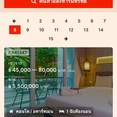
ค้นหาอสังหาริมทรัพย์
1
2
3
4
5
6
7
8
9
10
11
12
13
14
15
KAR1347
ขายคอนโด 1 ห้องนอนกว้างขวางทันสมัย
เช่าจาก
ใจกลางกะรน
45,000 — 80,000
฿
บาท
/ เดือน
ขายอพาร์ทเม้นท์ที่ทันสมัยกะรน
ขาย
5,500,000
฿
บาท
คอนโด / อพาร์ทเมน
1 นับห้องนอน