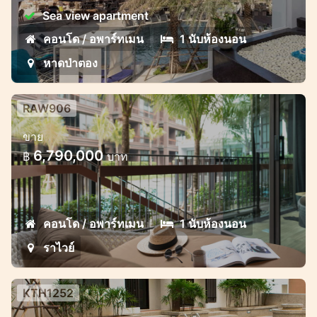
Sea view apartment
คอนโด / อพาร์ทเมน
1 นับห้องนอน
หาดป่าตอง
RAW906
คอนโดหรูหรา 1-2 ห้องนอนไกล้หาดรา
ขาย
ไวย์
6,790,000
฿
บาท
คอนโด / อพาร์ทเมน
1 นับห้องนอน
ราไวย์
KTH1252