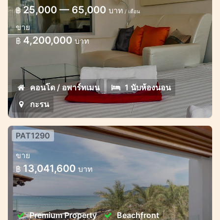
25,000 — 65,000
฿
บาท
/ เดือน
ขาย
4,200,000
฿
บาท
คอนโด / อพาร์ทเมน
1 นับห้องนอน
กะรน
PAT1290
ที่พักริมชายหาดที่ทันสมัยในคลับบีชสุด
ขาย
หรูป่าตอง
13,041,600
฿
บาท
Premium Property
Beachfront