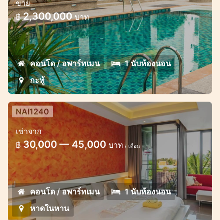
ขาย
2,300,000
฿
บาท
คอนโด / อพาร์ทเมน
1 นับห้องนอน
กะทู้
NAI1240
Cosy Studio in Relife condo
เช่าจาก
Naiharn
30,000 — 45,000
฿
บาท
/ เดือน
Studio in the walking distance to Naiharn
beach
คอนโด / อพาร์ทเมน
1 นับห้องนอน
หาดในหาน