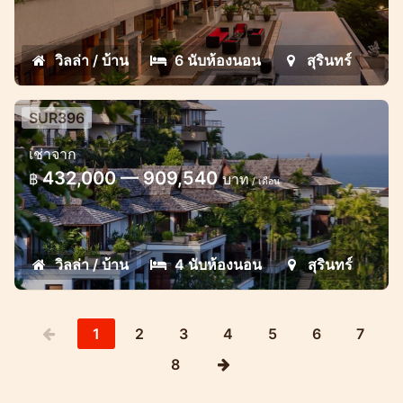
วิลล่า / บ้าน
6 นับห้องนอน
สุรินทร์
SUR396
4 Bedroom Ayara Villa
เช่าจาก
Luxury sea view villa in Surin
432,000 — 909,540
฿
บาท
/ เดือน
วิลล่า / บ้าน
4 นับห้องนอน
สุรินทร์
1
2
3
4
5
6
7
8