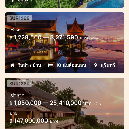
SUR1268
10 Bedroom Villa in Surin
เช่าจาก
1,228,500 — 3,271,590
฿
บาท
/ เดือน
วิลล่า / บ้าน
10 นับห้องนอน
สุรินทร์
SUR1269
6 Bedroom Villa in Surin
เช่าจาก
Modern 6 Bedroom Panoramic Sea View
1,050,000 — 25,410,000
฿
บาท
/ เดือน
Villa in Surin Phuket Thailand
ขาย
147,000,000
฿
บาท