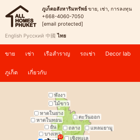
ภูเก็ตอสังหาริมทรัพย์
ขาย, เช่า, การลงทุน
+668-4060-7050
[email protected]
English
Русский
中國
ไทย
ขาย
เช่า
เรือสำราญ
รถเช่า
Decor lab
ภูเก็ต
เกี่ยวกับ
พังงา
ไม้ขาว
หาดในยาง
ตะวันออก
หาดในทอน
ยัน
ถลาง
แหลมยามู
บางเทา
67
เชิงทะเล