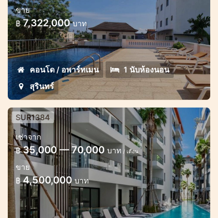
ขาย
ชายหาดได้
7,322,000
฿
บาท
คอนโดมิเนียมหรูแห่งนี้ตั้งอยู่ห่างจากหาดสุรินทร์
เพียง 400 เมตร
คอนโด / อพาร์ทเมน
1 นับห้องนอน
สุรินทร์
SUR1384
คอนโดทันสมัยในสุรินทร์
เช่าจาก
คอนโดที่ทันสมัยใน Palmyrah สุรินทร์ 300
35,000 — 70,000
฿
บาท
/ เดือน
เมตรจากชายหาด
ขาย
4,500,000
฿
บาท