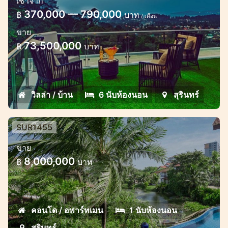
เช่าจาก
สุรินทร์
370,000 — 790,000
฿
บาท
/ เดือน
วิลล่า Modern Seaview บนเนินเขาย่านสุรินทร์
ขาย
73,500,000
฿
บาท
วิลล่า / บ้าน
6 นับห้องนอน
สุรินทร์
SUR1455
คอนโด 1 ห้องนอน สไตล์ยูนีค มีชั้นลอย
ขาย
ในสุรินทร์
8,000,000
฿
บาท
คอนโดดูเพล็กซ์มีสไตล์ที่น่าตื่นตาตื่นใจในเอสเต
ทสุรินทร์
คอนโด / อพาร์ทเมน
1 นับห้องนอน
สุรินทร์