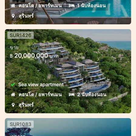
คอนโด / อพาร์ทเมน
1 นับห้องนอน
สุรินทร์
SUR1426
Panoramic Sea View Apartment ใน
ขาย
สุรินทร์
20,000,000
฿
บาท
Surin Hill ขายอพาร์ทเมนท์ใหม่
Sea view apartment
คอนโด / อพาร์ทเมน
2 นับห้องนอน
สุรินทร์
SUR1083
วิลล่าเเสนหรู 7 ห้องนอนพร้อมซีวิวหาด