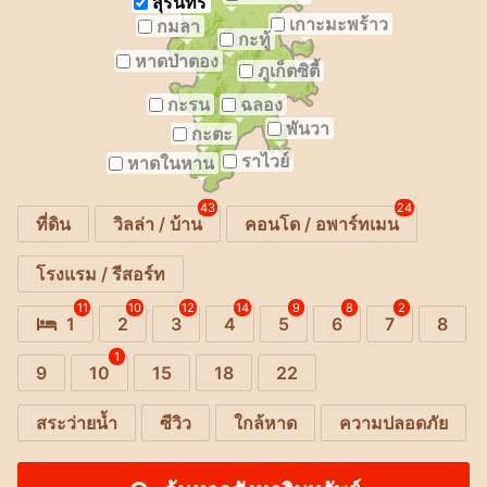
สุรินทร์
เกาะมะพร้าว
กมลา
กะทู้
หาดป่าตอง
ภูเก็ตซิตี้
กะรน
ฉลอง
พันวา
กะตะ
ราไวย์
หาดในหาน
43
24
ที่ดิน
วิลล่า / บ้าน
คอนโด / อพาร์ทเมน
โรงแรม / รีสอร์ท
11
10
12
14
9
8
2
1
2
3
4
5
6
7
8
1
9
10
15
18
22
สระว่ายน้ำ
ซีวิว
ใกล้หาด
ความปลอดภัย