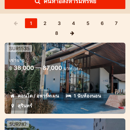
ค้นหาอสังหาริมทรัพย์
1
2
3
4
5
6
7
8
SUR1535
ปาล์มไมราห์ สุรินทร์ 1 ห้องนอน
เช่าจาก
คอนโดทันสมัยน่ารักในสุรินทร์
38,000 — 87,000
฿
บาท
/ เดือน
คอนโด / อพาร์ทเมน
1 นับห้องนอน
สุรินทร์
SUR787
คอนโดมิเนียมในสุรินทร์สามารถเดินจาก