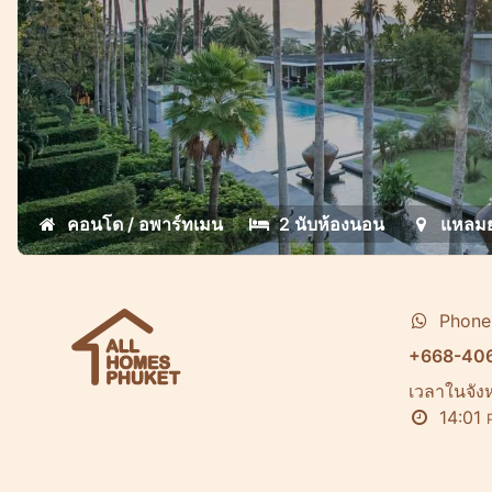
คอนโด / อพาร์ทเมน
2 นับห้องนอน
แหลมย
Phone
+668-40
เวลาในจังห
14:01