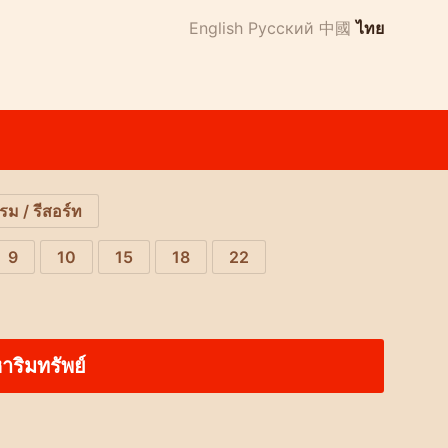
English
Русский
中國
ไทย
รม / รีสอร์ท
9
10
15
18
22
าริมทรัพย์