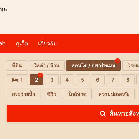
ทุน
ab
ภูเก็ต
เกี่ยวกับ
3
ที่ดิน
วิลล่า / บ้าน
คอนโด / อพาร์ทเมน
โรงแ
3
1
2
3
4
5
6
7
8
สระว่ายน้ำ
ซีวิว
ใกล้หาด
ความปลอดภัย
ค้นหาอสังห