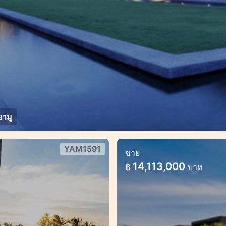
ามู
YAM1591
ขาย
นในยามู
อพาร์ทเมนท์ 2 ห้องน
14,113,000
฿
บาท
ภูเก็ต