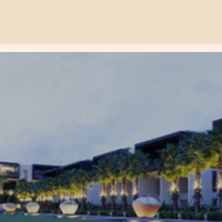
ายหาด
ป็นเลิศสำหรับวันหยุดพักผ่อนอันน่าจดจำของคุณ