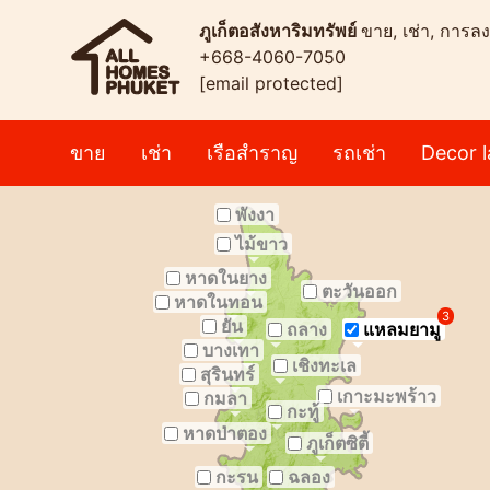
ภูเก็ตอสังหาริมทรัพย์
ขาย, เช่า, การลง
+668-4060-7050
[email protected]
ขาย
เช่า
เรือสำราญ
รถเช่า
Decor l
พังงา
ไม้ขาว
หาดในยาง
ตะวันออก
หาดในทอน
3
ยัน
ถลาง
แหลมยามู
บางเทา
เชิงทะเล
สุรินทร์
เกาะมะพร้าว
กมลา
กะทู้
หาดป่าตอง
ภูเก็ตซิตี้
กะรน
ฉลอง