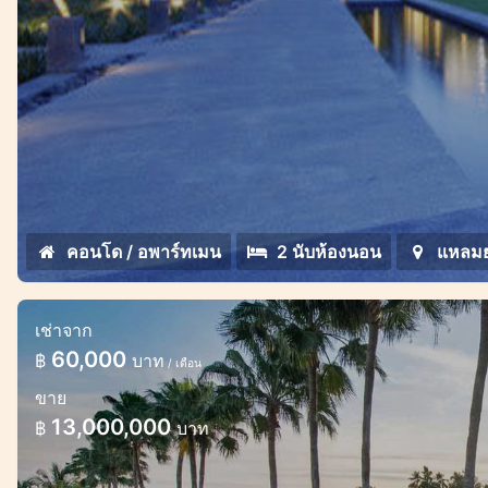
คอนโด / อพาร์ทเมน
2 นับห้องนอน
แหลมย
เช่าจาก
ดูเพล็กซ์อพาร์ทเมนท์กว้างขวาง 2 ห้องนอ
60,000
฿
บาท
/ เดือน
อพาร์ทเมนท์กว้างขวางทันสมัยในภาคตะวันออกของ
ขาย
13,000,000
฿
บาท