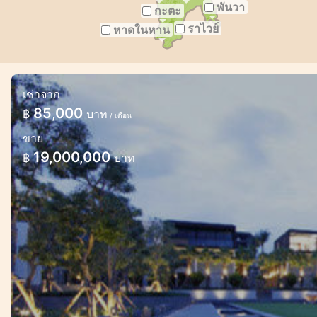
พันวา
กะตะ
ราไวย์
หาดในหาน
เช่าจาก
เพนท์เฮาส์หรู 2 ห้องนอนวิวทะเลและริมช
85,000
฿
บาท
/ เดือน
ที่พักอันน่าทึ่งพร้อมการบำรุงรักษาและบริการที่เ
ขาย
19,000,000
฿
บาท