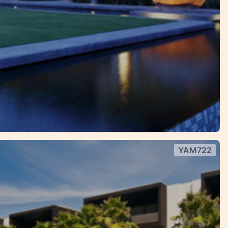
YAM722
อนสองชั้น