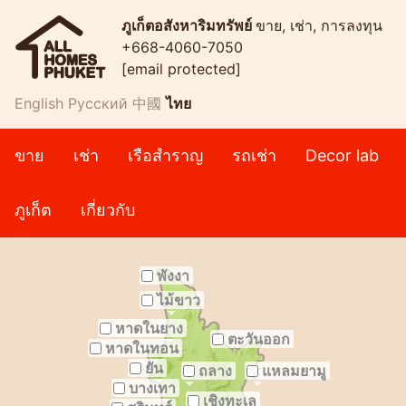
ภูเก็ตอสังหาริมทรัพย์
ขาย, เช่า, การลงทุน
+668-4060-7050
[email protected]
English
Русский
中國
ไทย
ขาย
เช่า
เรือสำราญ
รถเช่า
Decor lab
ภูเก็ต
เกี่ยวกับ
พังงา
ไม้ขาว
หาดในยาง
ตะวันออก
หาดในทอน
ยัน
ถลาง
แหลมยามู
บางเทา
เชิงทะเล