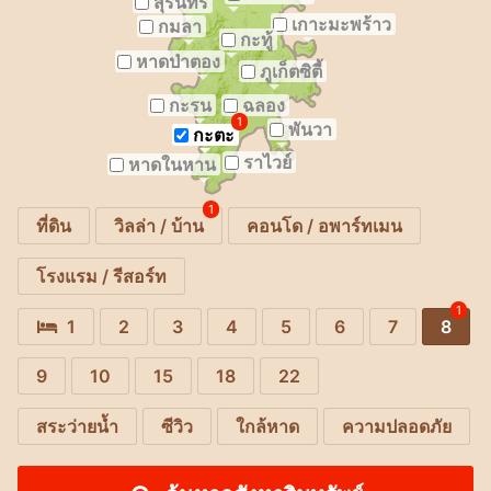
สุรินทร์
เกาะมะพร้าว
กมลา
กะทู้
หาดป่าตอง
ภูเก็ตซิตี้
กะรน
ฉลอง
1
พันวา
กะตะ
ราไวย์
หาดในหาน
1
ที่ดิน
วิลล่า / บ้าน
คอนโด / อพาร์ทเมน
โรงแรม / รีสอร์ท
1
1
2
3
4
5
6
7
8
9
10
15
18
22
สระว่ายน้ำ
ซีวิว
ใกล้หาด
ความปลอดภัย