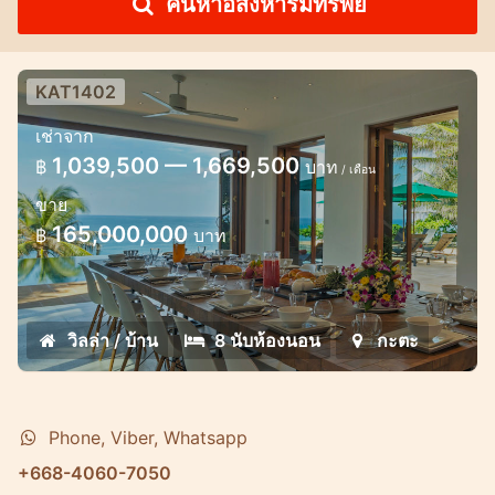
ค้นหาอสังหาริมทรัพย์
KAT1402
วิลล่าสุดหรูวิวสวยในกะตะ 8 ห้องนอน
เช่าจาก
วิลล่าสุดหรูริมชายหาดในภูเก็ต
1,039,500 — 1,669,500
฿
บาท
/ เดือน
ขาย
165,000,000
฿
บาท
วิลล่า / บ้าน
8 นับห้องนอน
กะตะ
Phone, Viber, Whatsapp
+668-4060-7050