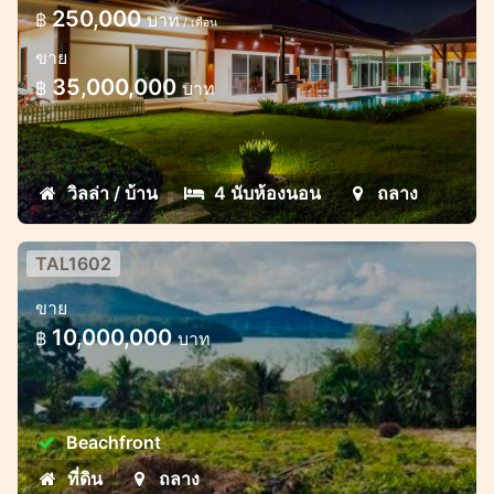
ให้เช่าบ้านเดี่ยวสุดหรู หลังใหญ่ ใกล้โรงเรียน
250,000
฿
บาท
/ เดือน
UWC
ขาย
35,000,000
฿
บาท
วิลล่า / บ้าน
4 นับห้องนอน
ถลาง
TAL1602
ที่ดินแนวชายฝั่งแรกทางฝั่งตะวันออก
ขาย
เฉียงเหนือของภูเก็ต
10,000,000
฿
บาท
- การก่อสร้าง : เหมาะสำหรับพัฒนาโครงการที่
อยู่อาศัยหรือพาณิชยกรรม - การลงทุน: ที่ดินใน
ถลางมีศักยภาพในการเติบโตด้านมูลค่าสูง จึงน่า
Beachfront
ดึงดูดสำหรับการลงทุนระยะยาว
ที่ดิน
ถลาง