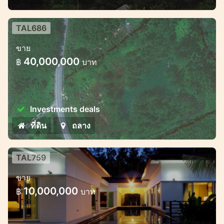
TAL686
ที่ดิน 16 ไร่ ไร่ละ 2.5 ล้านบาท
ขาย
40,000,000
฿
บาท
Investments deals
ที่ดิน
ถลาง
TAL759
วิลล่าหรู 2 ห้องนอนซึ่งอยู่ใกล้กับน้ำตกที่
ขาย
สวยงาม
10,000,000
฿
บาท