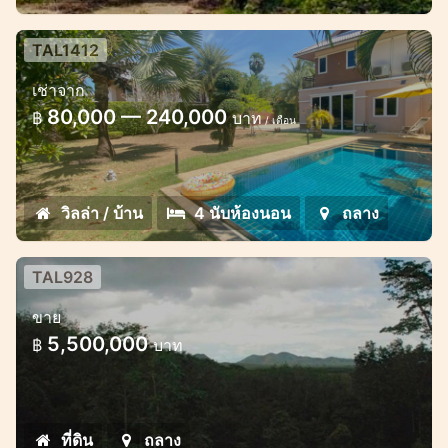
TAL1412
วิลล่าหรู 4 ห้องนอนพร้อมสระว่ายน้ำใน
เช่าจาก
พื้นที่ถลาง
80,000 — 240,000
฿
บาท
/ เดือน
วิลล่าหรู 4 ห้องนอนพร้อมสระว่ายน้ำในพื้นที่
ถลาง
วิลล่า / บ้าน
4 นับห้องนอน
ถลาง
TAL928
Sea and hills views 2 rai land plot
ขาย
near Ban Pae waterfall
5,500,000
฿
บาท
Excellent investment, 2 rai (3200 sqm)
land plot with stunning junggle and sea
views
ที่ดิน
ถลาง