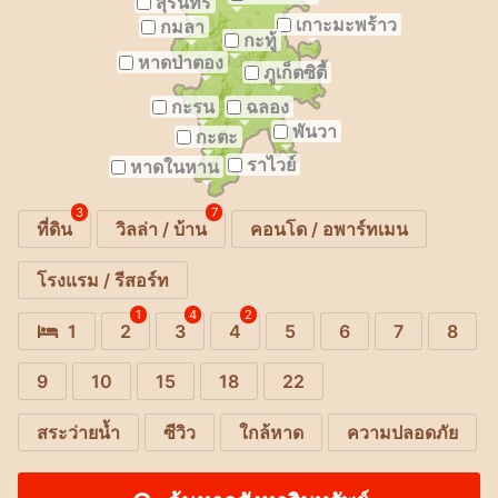
สุรินทร์
เกาะมะพร้าว
กมลา
กะทู้
หาดป่าตอง
ภูเก็ตซิตี้
กะรน
ฉลอง
พันวา
กะตะ
ราไวย์
หาดในหาน
3
7
ที่ดิน
วิลล่า / บ้าน
คอนโด / อพาร์ทเมน
โรงแรม / รีสอร์ท
1
4
2
1
2
3
4
5
6
7
8
9
10
15
18
22
สระว่ายน้ำ
ซีวิว
ใกล้หาด
ความปลอดภัย