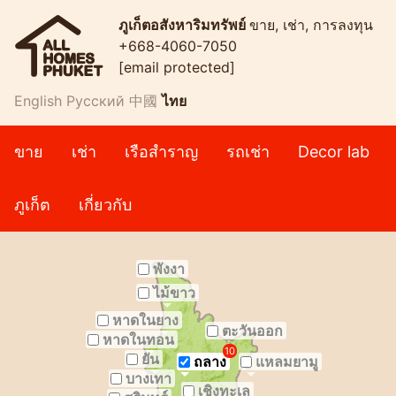
ภูเก็ตอสังหาริมทรัพย์
ขาย, เช่า, การลงทุน
+668-4060-7050
[email protected]
English
Русский
中國
ไทย
ขาย
เช่า
เรือสำราญ
รถเช่า
Decor lab
ภูเก็ต
เกี่ยวกับ
พังงา
ไม้ขาว
หาดในยาง
ตะวันออก
หาดในทอน
10
ยัน
ถลาง
แหลมยามู
บางเทา
เชิงทะเล