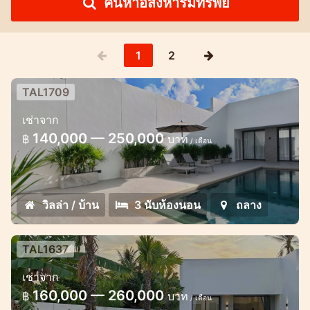
ค้นหาอสังหาริมทรัพย์
1
2
TAL1709
วิลล่าพร้อมสระว่ายน้ำ 3 ห้องนอนใหม่
เช่าจาก
ล่าสุดในถลาง
140,000 — 250,000
฿
บาท
/ เดือน
ให้เช่าพูลวิลล่า 3 ห้องนอน ภูเก็ต
วิลล่า / บ้าน
3 นับห้องนอน
ถลาง
TAL1637
วิลล่าพูลวิลล่า ย่านถลาง การลงทุนสุดคุ้ม
เช่าจาก
วิลล่าพูลวิลล่าสุดเก๋ในถลาง
160,000 — 260,000
฿
บาท
/ เดือน