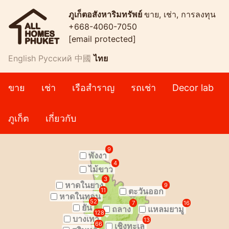
ภูเก็ตอสังหาริมทรัพย์
ขาย, เช่า, การลงทุน
+668-4060-7050
[email protected]
English
Русский
中國
ไทย
ขาย
เช่า
เรือสำราญ
รถเช่า
Decor lab
ภูเก็ต
เกี่ยวกับ
9
พังงา
4
ไม้ขาว
3
หาดในยาง
9
ตะวันออก
11
หาดในทอน
52
7
16
ยัน
ถลาง
แหลมยามู
128
บางเทา
13
66
เชิงทะเล