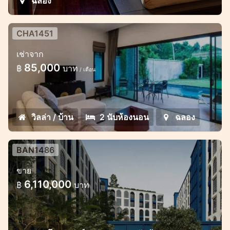
ฉลอง
CHA1451
พูลวิลล่าแสนสวย 2 ห้องนอนในนิคมเก
เช่าจาก
ทส์
85,000
฿
บาท
/ เดือน
วิลล่าสไตล์มินิมอล 2 ห้องนอนในฉลอง
วิลล่า / บ้าน
2 นับห้องนอน
ฉลอง
BAN1486
คอนโดใหม่ในบางเทาใกล้ลากูน่า
ขาย
โครงการใหม่สวยบนทำเลทอง
6,110,000
฿
บาท