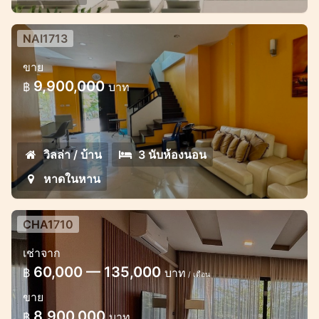
NAI1713
บ้าน 3 ห้องนอน ในหมู่บ้านเมดวิลเลจ
ขาย
ตำบลในหาน
9,900,000
฿
บาท
ขายบ้านสวยในโครงการในหาน
วิลล่า / บ้าน
3 นับห้องนอน
หาดในหาน
CHA1710
เช่าจาก
60,000 — 135,000
฿
บาท
/ เดือน
ขาย
8,900,000
฿
บาท