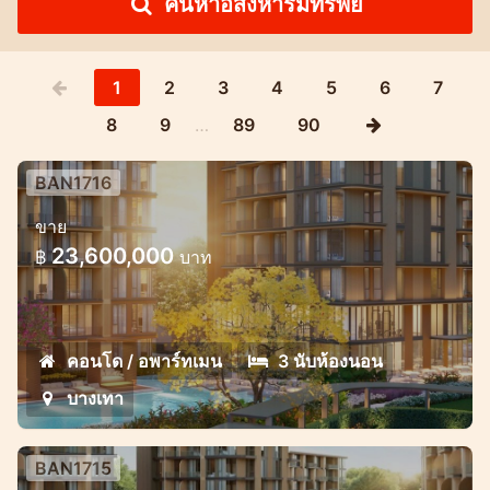
ค้นหาอสังหาริมทรัพย์
1
2
3
4
5
6
7
8
9
…
89
90
BAN1716
โครงการคอนโดมิเนียมหรูสไตล์แมริออท
ขาย
ใจกลางบางเทา
23,600,000
฿
บาท
โครงการคอนโดมิเนียมคุณภาพสูงสุดพิเศษ
พร้อมโอกาสการชำระเงินที่ยอดเยี่ยม
คอนโด / อพาร์ทเมน
3 นับห้องนอน
บางเทา
BAN1715
โครงการคอนโดมิเนียมหรูสไตล์แมริออท