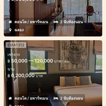
คอนโด / อพาร์ทเมน
2 นับห้องนอน
ฉลอง
CHA1312
เช่าจาก
50,000 — 120,000
฿
บาท
/ เดือน
ขาย
6,200,000
฿
บาท
คอนโด / อพาร์ทเมน
2 นับห้องนอน