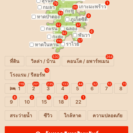
สุรินทร์
1
79
เกาะมะพร้าว
กมลา
20
กะทู้
53
หาดป่าตอง
9
ภูเก็ตซิตี้
52
37
กะรน
ฉลอง
6
62
พันวา
กะตะ
57
110
ราไวย์
หาดในหาน
530
264
ที่ดิน
วิลล่า / บ้าน
คอนโด / อพาร์ทเมน
10
โรงแรม / รีสอร์ท
119
201
235
133
44
32
12
11
1
2
3
4
5
6
7
8
8
2
1
2
1
9
10
15
18
22
สระว่ายน้ำ
ซีวิว
ใกล้หาด
ความปลอดภัย