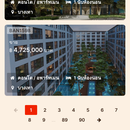
คอนโด / อพาร์ทเมน
1 นับห้องนอน
บางเทา
BAN1598
ที่พักใหม่ บนทำเลเยี่ยม ในบางเทา
ขาย
อพาร์ทเมนต์หรูในบางเทาใกล้ชายหาด
4,725,000
฿
บาท
คอนโด / อพาร์ทเมน
1 นับห้องนอน
บางเทา
1
2
3
4
5
6
7
8
9
…
89
90