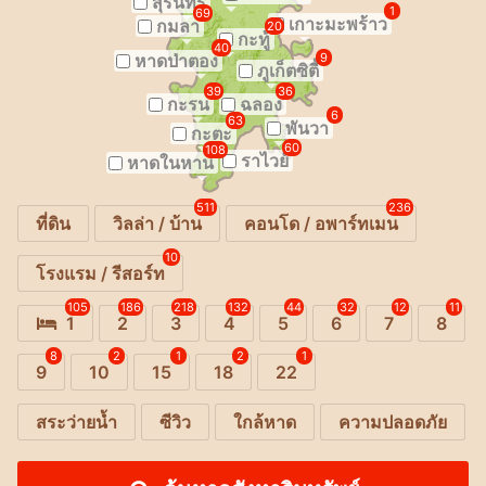
สุรินทร์
1
69
เกาะมะพร้าว
กมลา
20
กะทู้
40
หาดป่าตอง
9
ภูเก็ตซิตี้
39
36
กะรน
ฉลอง
6
63
พันวา
กะตะ
60
108
ราไวย์
หาดในหาน
511
236
ที่ดิน
วิลล่า / บ้าน
คอนโด / อพาร์ทเมน
10
โรงแรม / รีสอร์ท
105
186
218
132
44
32
12
11
1
2
3
4
5
6
7
8
8
2
1
2
1
9
10
15
18
22
สระว่ายน้ำ
ซีวิว
ใกล้หาด
ความปลอดภัย