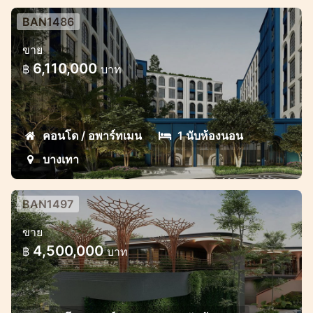
BAN1486
คอนโดใหม่ในบางเทาใกล้ลากูน่า
ขาย
โครงการใหม่สวยบนทำเลทอง
6,110,000
฿
บาท
คอนโด / อพาร์ทเมน
1 นับห้องนอน
บางเทา
BAN1497
โครงการใหม่ใกล้ลากูน่า
ขาย
โครงการหรูสไตล์โมเดิร์นย่านลากูน่า บางเทา
4,500,000
฿
บาท