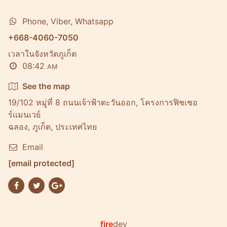
Phone, Viber, Whatsapp
+668-4060-7050
เวลาในจังหวัดภูเก็ต
08:42
AM
See the map
19/102 หมู่ที่ 8 ถนนเจ้าฟ้าตะวันออก, โครงการฟิชเชอ
ร์เเมนเวย์
ฉลอง, ภูเก็ต, ประเทศไทย
Email
[email protected]
fire
dev