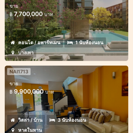
ขาย
ใจกลางบางเทา
7,700,000
฿
บาท
โครงการคอนโดมิเนียมคุณภาพสูงสุดพิเศษ
พร้อมโอกาสการชำระเงินที่ยอดเยี่ยม
คอนโด / อพาร์ทเมน
1 นับห้องนอน
บางเทา
NAI1713
บ้าน 3 ห้องนอน ในหมู่บ้านเมดวิลเลจ
ขาย
ตำบลในหาน
9,900,000
฿
บาท
ขายบ้านสวยในโครงการในหาน
วิลล่า / บ้าน
3 นับห้องนอน
หาดในหาน