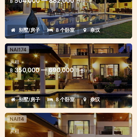
504,000 — 882,000
฿
THB
/ 月
别墅/房子
8 个卧室
奈汉
NAI174
从租
350,000 — 690,000
฿
THB
/ 月
别墅/房子
8 个卧室
奈汉
NAI14
从租