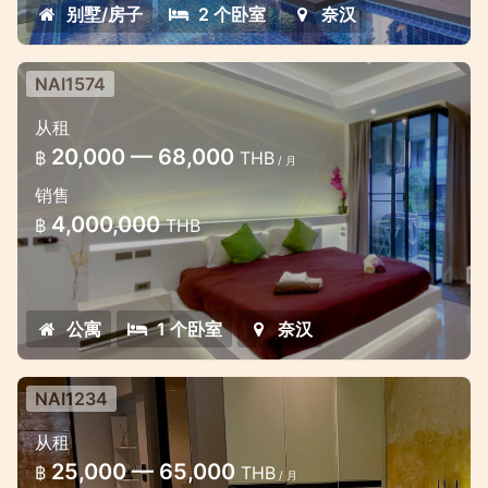
别墅/房子
2 个卧室
奈汉
NAI1574
奈涵单间公寓，步行几分钟即可到达海
从租
滩
20,000 — 68,000
฿
THB
/ 月
位置优越的漂亮公寓
销售
4,000,000
฿
THB
公寓
1 个卧室
奈汉
NAI1234
奈涵单间公寓，步行几分钟即可到达海
从租
滩
25,000 — 65,000
฿
THB
/ 月