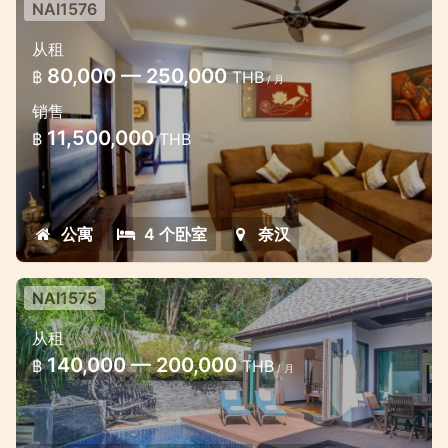
NAI1576
距离奈函海滩 200 米的 4 卧室联排别
从租
墅
80,000 — 250,000
฿
THB
/ 月
美丽的联排别墅，距离海滩仅几步之遥
销售
11,500,000
฿
THB
公寓
4 个卧室
奈汉
NAI1575
距离海滩 700 米的 2 卧室小型泳池别
从租
墅
140,000 — 200,000
฿
THB
/ 月
靠近海滩的漂亮度假别墅