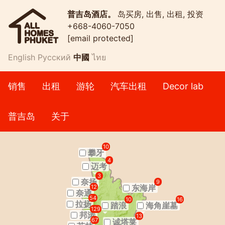
普吉岛酒店。
岛买房, 出售, 出租, 投资
+668-4060-7050
[email protected]
English
Русский
中國
ไทย
销售
出租
游轮
汽车出租
Decor lab
普吉岛
关于
10
攀牙
4
迈考
3
奈扬
9
东海岸
12
奈通
54
10
16
拉扬
踏浪
海角崖墓
129
邦涛
13
67
诚塔莱