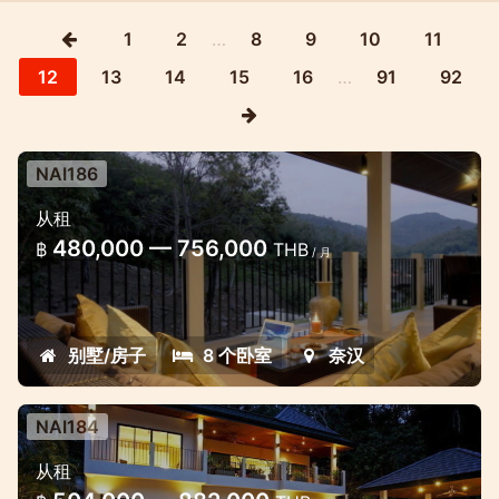
1
2
…
8
9
10
11
12
13
14
15
16
…
91
92
NAI186
从租
480,000 — 756,000
฿
THB
/ 月
别墅/房子
8 个卧室
奈汉
NAI184
从租