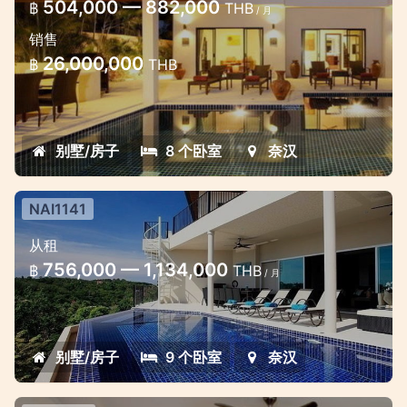
504,000 — 882,000
฿
THB
/ 月
销售
26,000,000
฿
THB
别墅/房子
8 个卧室
奈汉
NAI1141
从租
756,000 — 1,134,000
฿
THB
/ 月
别墅/房子
9 个卧室
奈汉