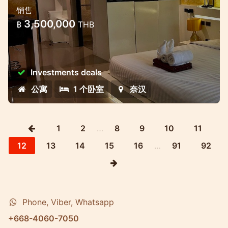
位置优越的漂亮公寓
销售
3,500,000
฿
THB
Investments deals
公寓
1 个卧室
奈汉
1
2
…
8
9
10
11
12
13
14
15
16
…
91
92
Phone, Viber, Whatsapp
+668-4060-7050