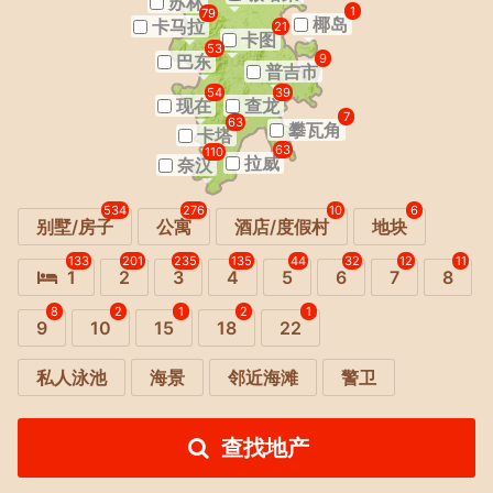
苏林
1
79
椰岛
卡马拉
21
卡图
53
巴东
9
普吉市
54
39
现在
查龙
7
63
攀瓦角
卡塔
63
110
拉威
奈汉
534
276
10
6
别墅/房子
公寓
酒店/度假村
地块
133
201
235
135
44
32
12
11
1
2
3
4
5
6
7
8
8
2
1
2
1
9
10
15
18
22
私人泳池
海景
邻近海滩
警卫
查找地产