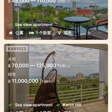
卡伦海景时尚公寓工作室
45,000 — 110,000
฿
THB
/ 月
Sea view apartment
公寓
1 个卧室
现在
KAR1023
从租
70,000 — 125,000
฿
THB
/ 月
销售
11,000,000
฿
THB
Sea view apartment
Karon Hill