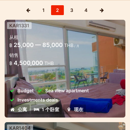
1
2
3
4
KAR1331
卡隆的別緻公寓海景一室公寓
从租
卡隆的可愛公寓，步行即可到達海灘
25,000 — 85,000
฿
THB
/ 月
销售
4,500,000
฿
THB
Budget
Sea view apartment
Investments deals
公寓
1 个卧室
现在
KAR1404