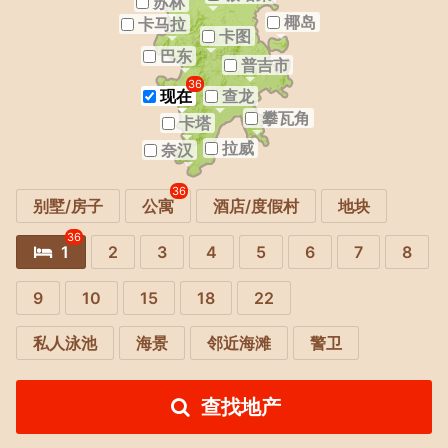
苏林
椰岛
卡马拉
卡图
巴东
普吉市
36
现在
查龙
攀瓦角
卡塔
拉威
奈汉
36
别墅/房子
公寓
酒店/度假村
地块
36
1
2
3
4
5
6
7
8
9
10
15
18
22
私人泳池
海景
邻近海滩
警卫
查找地产