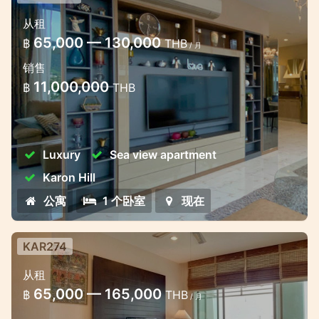
卡伦山一卧室豪华公寓
从租
卡伦美丽的一居室大型公寓
65,000 — 130,000
฿
THB
/ 月
销售
11,000,000
฿
THB
Luxury
Sea view apartment
Karon Hill
公寓
1 个卧室
现在
KAR274
从租
65,000 — 165,000
฿
THB
/ 月