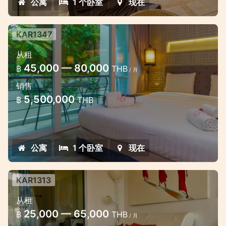
公寓
1 个卧室
现在
KAR1347
現代寬敞的一臥室公寓出售在卡倫市中
从租
心
45,000 — 80,000
฿
THB
/ 月
現代公寓出售卡隆
销售
5,500,000
฿
THB
公寓
1 个卧室
现在
KAR1313
从租
25,000 — 65,000
฿
THB
/ 月