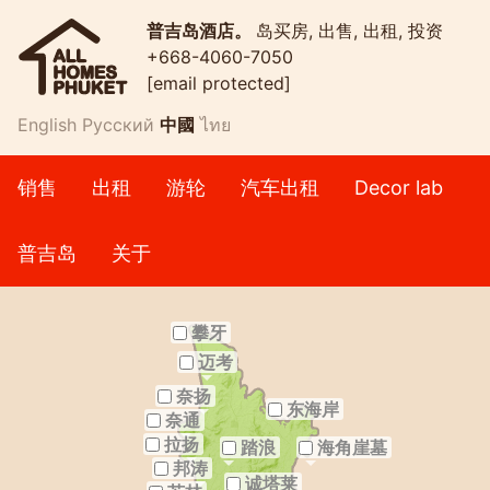
普吉岛酒店。
岛买房, 出售, 出租, 投资
+668-4060-7050
[email protected]
English
Русский
中國
ไทย
销售
出租
游轮
汽车出租
Decor lab
普吉岛
关于
攀牙
迈考
奈扬
东海岸
奈通
拉扬
踏浪
海角崖墓
邦涛
诚塔莱