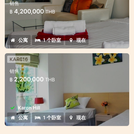
销售
4,200,000
฿
THB
公寓
1 个卧室
现在
KAR616
Cosy studio at Karon Hill
销售
The studio is located on the 3rd floor of
2,200,000
฿
THB
the famous condominium in Karon.
Karon Hill
公寓
1 个卧室
现在