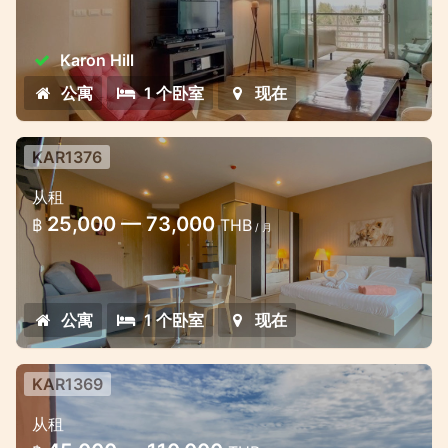
Karon Hill
公寓
1 个卧室
现在
KAR1376
从租
25,000 — 73,000
฿
THB
/ 月
公寓
1 个卧室
现在
KAR1369
别致的公寓工作室金
从租