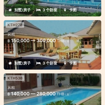
别墅/房子
3 个卧室
卡图
KTH278
3 bedroom luxury golf villa
从租
Beautiful villa in Phuket set across three
150,000 — 300,000
฿
THB
/ 月
separate buildings with three double
bedrooms, a garden and a private
swimming pool
别墅/房子
3 个卧室
卡图
KTH538
3 bedroom golf villa with pool
从租
Cozy comfortable villa located in the
140,000 — 280,000
฿
THB
/ 月
famous golf course Loch Palm, in the