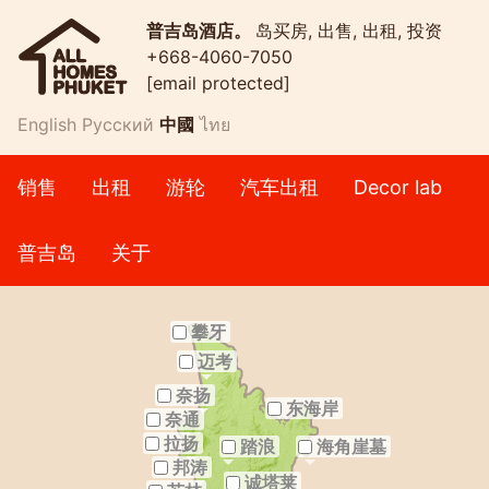
普吉岛酒店。
岛买房, 出售, 出租, 投资
+668-4060-7050
[email protected]
English
Русский
中國
ไทย
销售
出租
游轮
汽车出租
Decor lab
普吉岛
关于
攀牙
迈考
奈扬
东海岸
奈通
拉扬
踏浪
海角崖墓
邦涛
诚塔莱