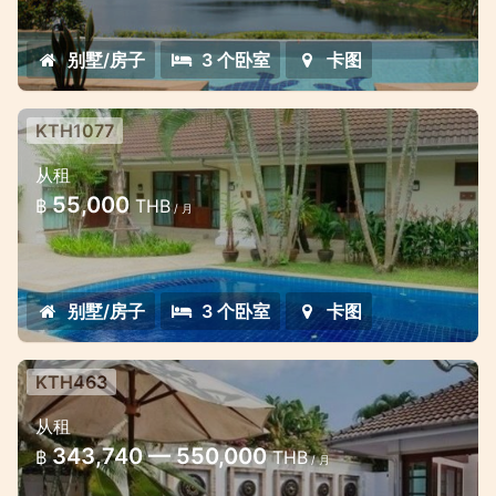
别墅/房子
3 个卧室
卡图
KTH1077
3 bedroom pool house in Kathu
从租
Cosy three bedroom pool house in the
55,000
฿
THB
/ 月
gated estate near international schools
别墅/房子
3 个卧室
卡图
KTH463
Kathu Loch Palm Courtyard villa 3
从租
Bedroom
343,740 — 550,000
฿
THB
/ 月
Great holiday home for golf lovers, or