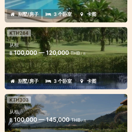
middle of the island, surrounded by green
mountains and fields
别墅/房子
3 个卧室
卡图
KTH284
Golf pool villa 3 bedrooms with
从租
excellent views
100,000 — 120,000
฿
THB
/ 月
Excellent 3 bedroom one-storey villa in
Phuket golf club
别墅/房子
3 个卧室
卡图
KTH303
Beautiful 3 bd villa near crystal lake
从租
Beautiful Villa on сrystal Lake inside
100,000 — 145,000
฿
THB
/ 月
famous luxury Golf Course