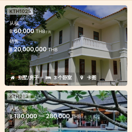
KTH1025
Large 3 Bedroom Villa in Kathu
从租
Beautiful, well-maintained villa in the
60,000
฿
THB
/ 月
luxury gated estate in Kathu
销售
20,000,000
฿
THB
别墅/房子
3 个卧室
卡图
KTH263
Lovely Three bedroom villa near
从租
Kathu Golf course
180,000 — 280,000
฿
THB
/ 月
Lovely modern style big villa in the next to
the beautiful golf filds