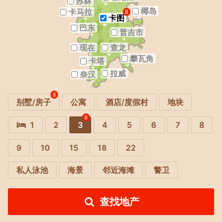
苏林
椰岛
卡马拉
8
卡图
巴东
普吉市
现在
查龙
攀瓦角
卡塔
拉威
奈汉
8
别墅/房子
公寓
酒店/度假村
地块
8
1
2
3
4
5
6
7
8
9
10
15
18
22
私人泳池
海景
邻近海滩
警卫
查找地产