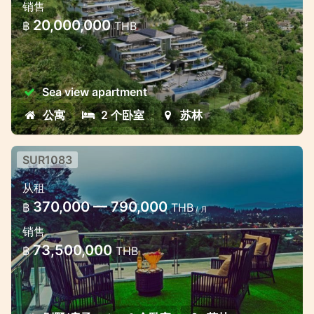
销售
苏林山新公寓出售
20,000,000
฿
THB
Sea view apartment
公寓
2 个卧室
苏林
SUR1083
苏林海景六卧室别墅
从租
苏林地区山上的现代海景别墅
370,000 — 790,000
฿
THB
/ 月
销售
73,500,000
฿
THB