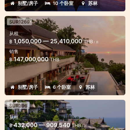
别墅/房子
10 个卧室
苏林
SUR1269
6 Bedroom Villa in Surin
从租
Modern 6 Bedroom Panoramic Sea View
1,050,000 — 25,410,000
฿
THB
/ 月
Villa in Surin Phuket Thailand
销售
147,000,000
฿
THB
别墅/房子
6 个卧室
苏林
SUR396
4 Bedroom Ayara Villa
从租
Luxury sea view villa in Surin
432,000 — 909,540
฿
THB
/ 月