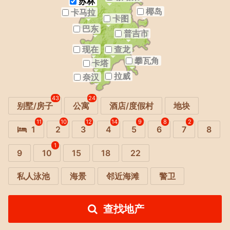
苏林
椰岛
卡马拉
卡图
巴东
普吉市
现在
查龙
攀瓦角
卡塔
拉威
奈汉
43
24
别墅/房子
公寓
酒店/度假村
地块
11
10
12
14
9
8
2
1
2
3
4
5
6
7
8
1
9
10
15
18
22
私人泳池
海景
邻近海滩
警卫
查找地产