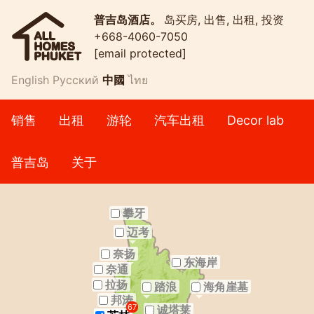
普吉岛酒店。
岛买房, 出售, 出租, 投资
+668-4060-7050
[email protected]
English
Русский
中國
ไทย
销售
出租
游轮
汽车出租
Decor lab
普吉岛
关于
攀牙
迈考
奈扬
东海岸
奈通
拉扬
踏浪
海角崖墓
邦涛
67
诚塔莱