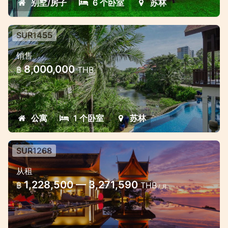
别墅/房子
6 个卧室
苏林
SUR1455
苏林 1 卧室独特风格的夹层公寓
销售
苏林庄园令人惊叹的时尚复式公寓
8,000,000
฿
THB
公寓
1 个卧室
苏林
SUR1268
10 Bedroom Villa in Surin
从租
1,228,500 — 3,271,590
฿
THB
/ 月