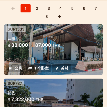
1
2
3
4
5
6
7
8
SUR1535
苏林帕尔米拉 1 间卧室
从租
苏林可爱的现代公寓
38,000 — 87,000
฿
THB
/ 月
公寓
1 个卧室
苏林
SUR787
苏林公寓，步行即可到达海滩
销售
这栋豪华公寓距离苏林海滩仅 400m
7,322,000
฿
THB