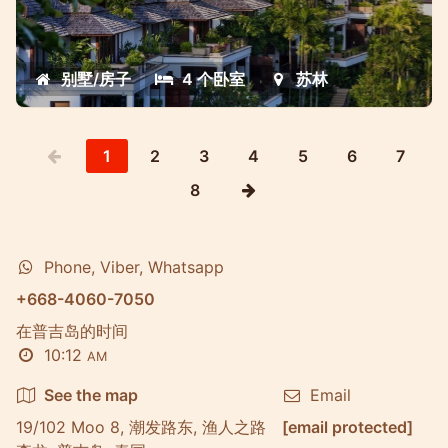
别墅/房子
4 个卧室
苏林
1
2
3
4
5
6
7
8
Phone, Viber, Whatsapp
+668-4060-7050
在普吉岛的时间
10:12
AM
See the map
Email
19/102 Moo 8, 潮发路东, 渔人之路
[email protected]