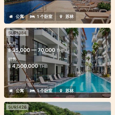
公寓
1 个卧室
苏林
SUR1384
素林时尚的现代公寓
从租
Palmyrah Surin的现代公寓，距离海滩300米
35,000 — 70,000
฿
THB
/ 月
销售
4,500,000
฿
THB
公寓
1 个卧室
苏林
SUR1426
全景海景公寓在苏林