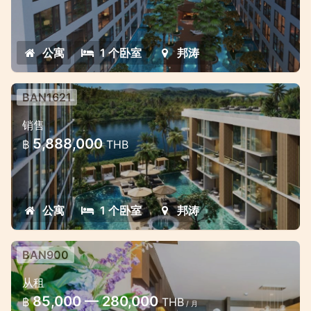
公寓
1 个卧室
邦涛
BAN1621
邦濤湖畔全新美麗公寓
销售
邦濤的最佳投資，擁有絕佳的租賃機會。
5,888,000
฿
THB
公寓
1 个卧室
邦涛
BAN900
从租
85,000 — 280,000
฿
THB
/ 月