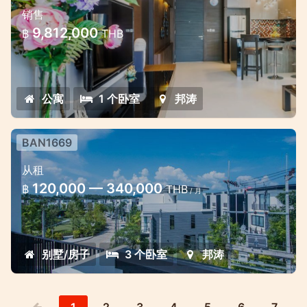
销售
9,812,000
฿
THB
公寓
1 个卧室
邦涛
BAN1669
拉古纳三卧室大型联排别墅，带共用泳
从租
池
120,000 — 340,000
฿
THB
/ 月
拉古纳公园联排别墅出租
别墅/房子
3 个卧室
邦涛
1
2
3
4
5
6
7