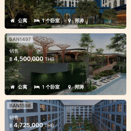
公寓
1 个卧室
邦涛
BAN1497
拉古納附近的全新項目
销售
拉古納地區邦濤的現代豪華項目
4,500,000
฿
THB
公寓
1 个卧室
邦涛
BAN1598
位于邦涛优越位置的新住宅
销售
邦涛的豪华公寓，靠近海滩
4,725,000
฿
THB