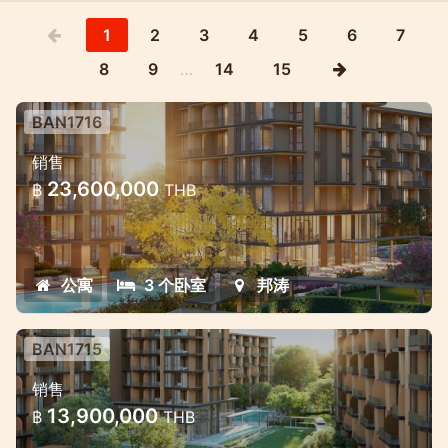
1
2
3
4
5
6
7
8
9
…
14
15
BAN1716
位于邦涛中心地带的豪华万豪风格公寓
销售
项目
23,600,000
฿
THB
独家高品质公寓项目，付款方式灵活。
公寓
3 个卧室
邦涛
BAN1715
位于邦涛中心地带的豪华万豪风格公寓
销售
项目
13,900,000
฿
THB
独家高品质公寓项目，付款方式灵活。