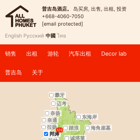
普吉岛酒店。
岛买房, 出售, 出租, 投资
+668-4060-7050
[email protected]
English
Русский
中國
ไทย
销售
出租
游轮
汽车出租
Decor lab
普吉岛
关于
攀牙
迈考
奈扬
东海岸
奈通
拉扬
踏浪
海角崖墓
129
邦涛
诚塔莱