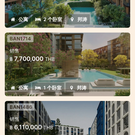
公寓
2 个卧室
邦涛
BAN1714
位于邦涛中心地带的豪华万豪风格公寓
销售
项目
7,700,000
฿
THB
独家高品质公寓项目，付款方式灵活。
公寓
1 个卧室
邦涛
BAN1486
拉古納附近邦濤的新期房公寓
销售
黃金地段的美麗新項目
6,110,000
฿
THB