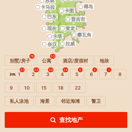
苏林
椰岛
卡马拉
卡图
巴东
普吉市
现在
查龙
攀瓦角
卡塔
拉威
奈汉
76
53
别墅/房子
公寓
酒店/度假村
地块
21
43
33
24
5
2
1
1
2
3
4
5
6
7
8
9
10
15
18
22
私人泳池
海景
邻近海滩
警卫
查找地产