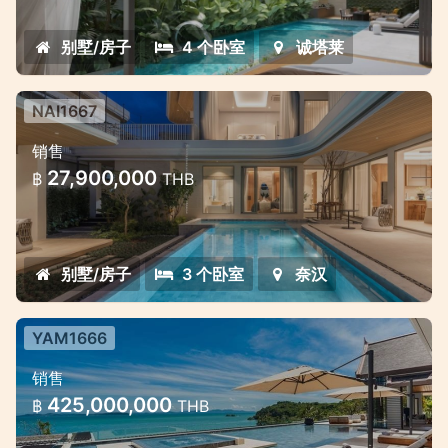
别墅/房子
4 个卧室
诚塔莱
NAI1667
Saiyuan别墅 —— 普吉岛拉威绿意环
销售
绕的高端泳池别墅项目
27,900,000
฿
THB
Saiyuan别墅 —— 普吉岛拉威绿意环绕的高端
泳池别墅项目
别墅/房子
3 个卧室
奈汉
YAM1666
7卧室海景奢华泳池别墅
销售
7卧室海景奢华泳池别墅
425,000,000
฿
THB