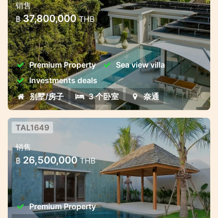
销售
600米，兼具私密性与投资潜力
37,800,000
฿
THB
奢华私人泳池别墅 — 距离奈通海滩仅600米，
兼具私密性与投资潜力
Premium Property
Sea view villa
Investments deals
别墅/房子
3 个卧室
奈通
TAL1649
三卧室高端别墅 — 2025年6月交房 |
销售
普吉岛 Thep Krasattri 区
26,500,000
฿
THB
三卧室高端别墅 — 2025年6月交房 | 普吉岛
Thep Krasattri 区
Premium Property