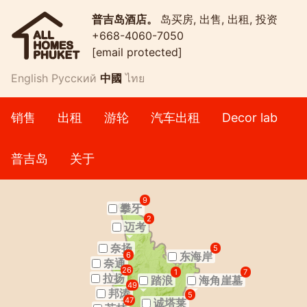
普吉岛酒店。
岛买房, 出售, 出租, 投资
+668-4060-7050
[email protected]
English
Русский
中國
ไทย
销售
出租
游轮
汽车出租
Decor lab
普吉岛
关于
9
攀牙
2
迈考
奈扬
5
东海岸
6
奈通
26
1
7
拉扬
踏浪
海角崖墓
49
邦涛
5
47
诚塔莱