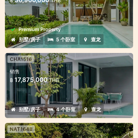
฿
THB
查龙湾附近的高级别墅综合体-不同的生活和投
资形式
Premium Property
别墅/房子
5 个卧室
查龙
CHA1516
普吉岛查龙智能科技现代别墅
销售
普吉岛查龙智能科技现代别墅
17,875,000
฿
THB
别墅/房子
4 个卧室
查龙
NAT1648
奢华私人泳池别墅 — 距离奈通海滩仅