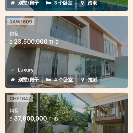
别墅/房子
3 个卧室
踏浪
RAW1609
普吉岛拉威区私人别墅 —— 自然与现
销售
代舒适的融合
23,500,000
฿
THB
Bliss Hideaway 是一個集舒適風格和魅力於一
體的豪華泳池別墅專案。建築群包括七棟優雅
的兩層別墅，設有 4 間臥室和 5 間浴室。別墅
Luxury
設有游泳池、休閒區、露台和花園。出售的別
墅包括內置家具、空調、廚房設備和景觀區。
别墅/房子
4 个卧室
拉威
CHE1647
普吉岛高端别墅项目 — 限量发售，详
销售
情请垂询
37,900,000
฿
THB
普吉岛高端别墅项目 — 限量发售，详情请垂询