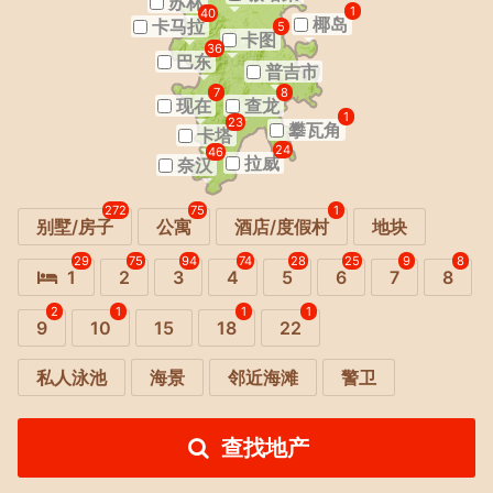
苏林
1
40
椰岛
卡马拉
5
卡图
36
巴东
普吉市
7
8
现在
查龙
1
23
攀瓦角
卡塔
24
46
拉威
奈汉
272
75
1
别墅/房子
公寓
酒店/度假村
地块
29
75
94
74
28
25
9
8
1
2
3
4
5
6
7
8
2
1
1
1
9
10
15
18
22
私人泳池
海景
邻近海滩
警卫
查找地产