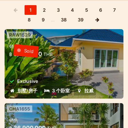
1
2
3
4
5
6
7
8
9
…
38
39
RAW1529
3卧室别墅，带游泳池的封闭式社区—
销售
Rawai，普吉岛
Sold
8,000,000
฿
THB
3卧室别墅，带游泳池的封闭式社区—Rawai，
普吉岛
Exclusive
别墅/房子
3 个卧室
拉威
CHA1655
查龙湾附近的高级别墅综合体-不同的
销售
生活和投资形式
36,900,000