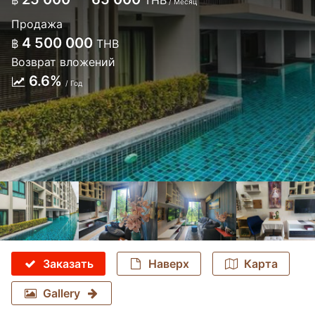
฿
THB
/ Месяц
Продажа
4 500 000
฿
THB
Возврат вложений
6.6%
/ Год
Заказать
Наверх
Карта
Gallery