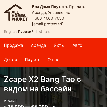
Вся Дома Пхукета.
Продажа,
Аренда, Управление
+668-4060-7050
[email protected]
English
Русский
中國
ไทย
Продажа
Аренда
Яхты
Авто
Декор
Пхукет
О нас
Zcape X2 Bang Tao с
видом на бассейн
Аренда
25 000 — 65 000