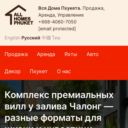
Вся Дома Пхукета.
Продажа,
Аренда, Управление
+668-4060-7050
[email protected]
English
Русский
中國
ไทย
Продажа
Аренда
Яхты
Авто
Декор
Пхукет
О нас
Комплекс премиальных
вилл у залива Чалонг —
разные форматы для