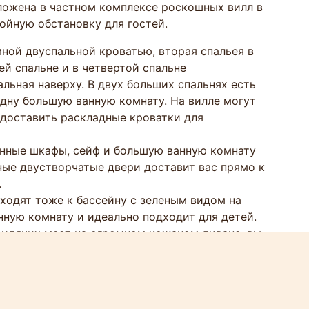
оложена в частном комплексе роскошных вилл в
ойную обстановку для гостей.
омной двуспальной кроватью, вторая спальея в
ей спальне и в четвертой спальне
льная наверху. В двух больших спальнях есть
одну большую ванную комнату. На вилле могут
едоставить раскладные кроватки для
енные шкафы, сейф и большую ванную комнату
ные двустворчатые двери доставит вас прямо к
.
ыходят тоже к бассейну с зеленым видом на
нную комнату и идеально подходит для детей.
сидячих мест на огромном кожаном диване, вы
плоским экраном с DVD-плеером и кабельным
ой столовой со столом на 10 персон. Гостиная
тое пространство и зеленые деревья.
ная западная кухня, чтобы удовлетворить все