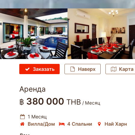
Заказать
Наверх
Карта
Аренда
380 000
฿
THB
/ Месяц
1 Месяц
Вилла/Дом
4 Спальни
Най Харн