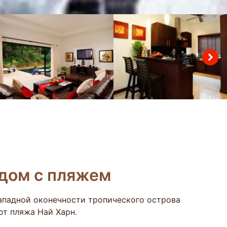
ядом с пляжем
западной оконечности тропического острова
от пляжа Най Харн.