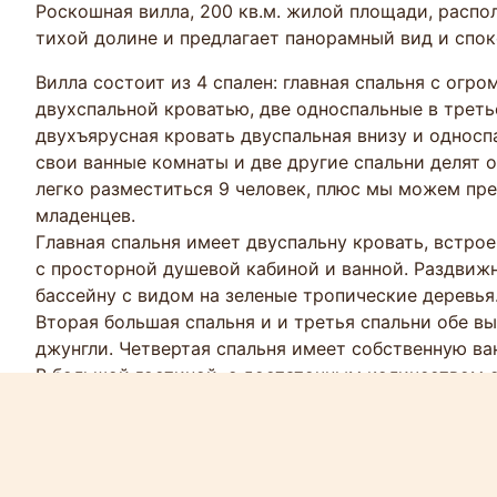
Роскошная вилла, 200 кв.м. жилой площади, расп
тихой долине и предлагает панорамный вид и спок
Вилла состоит из 4 спален: главная спальня с огр
двухспальной кроватью, две односпальные в треть
двухъярусная кровать двуспальная внизу и односпа
свои ванные комнаты и две другие спальни делят 
легко разместиться 9 человек, плюс мы можем пр
младенцев.
Главная спальня имеет двуспальну кровать, встро
с просторной душевой кабиной и ванной. Раздвиж
бассейну с видом на зеленые тропические деревья
Вторая большая спальня и и третья спальни обе в
джунгли. Четвертая спальня имеет собственную ва
В большой гостиной, с достаточным количеством 
можете отдохнуть и посмотреть 42 “телевизор с 
телевидением, или вы можете пообедать в роскошн
также выходит прямо к бассейну с видом на откры
Открытого плана, полностью оборудованная роскош