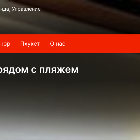
нда, Управление
кор
Пхукет
О нас
 рядом с пляжем