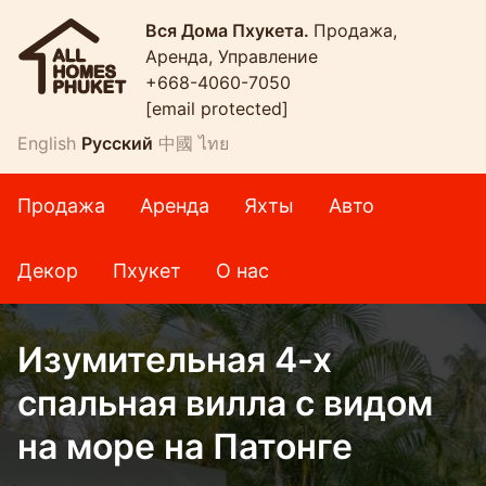
Вся Дома Пхукета.
Продажа,
Аренда, Управление
+668-4060-7050
[email protected]
English
Русский
中國
ไทย
Продажа
Аренда
Яхты
Авто
Декор
Пхукет
О нас
Изумительная 4-х
спальная вилла с видом
на море на Патонге