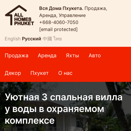
Вся Дома Пхукета.
Продажа,
Аренда, Управление
+668-4060-7050
[email protected]
English
Русский
中國
ไทย
Продажа
Аренда
Яхты
Авто
Декор
Пхукет
О нас
Уютная 3 спальная вилла
у воды в охраняемом
комплексе