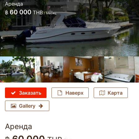
Аренда
60 000
฿
THB
/ Месяц
Заказать
Наверх
Карта
Gallery
Аренда