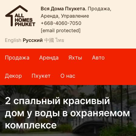
Вся Дома Пхукета.
Продажа,
Аренда, Управление
+668-4060-7050
[email protected]
English
Русский
中國
ไทย
Продажа
Аренда
Яхты
Авто
Декор
Пхукет
О нас
2 спальный красивый
дом у воды в охраняемом
комплексе