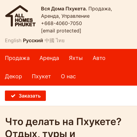
Вся Дома Пхукета.
Продажа,
Аренда, Управление
+668-4060-7050
[email protected]
English
Русский
中國
ไทย
Продажа
Аренда
Яхты
Авто
Декор
Пхукет
О нас
Заказать
Что делать на Пхукете?
Отдых, туры и