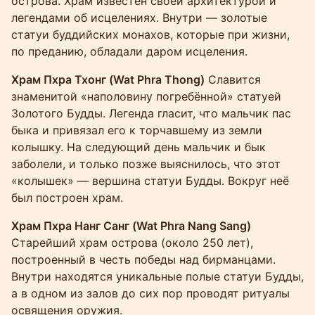
острова. Храм известен своей архитектурой и
легендами об исцелениях. Внутри — золотые
статуи буддийских монахов, которые при жизни,
по преданию, обладали даром исцеления.
Храм Пхра Тхонг (Wat Phra Thong)
Славится
знаменитой «наполовину погребённой» статуей
Золотого Будды. Легенда гласит, что мальчик пас
быка и привязал его к торчавшему из земли
колышку. На следующий день мальчик и бык
заболели, и только позже выяснилось, что этот
«колышек» — вершина статуи Будды. Вокруг неё
был построен храм.
Храм Пхра Нанг Санг (Wat Phra Nang Sang)
Старейший храм острова (около 250 лет),
построенный в честь победы над бирманцами.
Внутри находятся уникальные полые статуи Будды,
а в одном из залов до сих пор проводят ритуалы
освящения оружия.