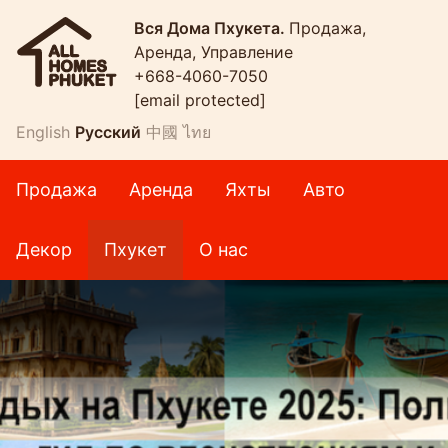
Вся Дома Пхукета.
Продажа,
Аренда, Управление
+668-4060-7050
[email protected]
English
Русский
中國
ไทย
Продажа
Аренда
Яхты
Авто
Декор
Пхукет
О нас