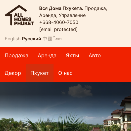
Вся Дома Пхукета.
Продажа,
Аренда, Управление
+668-4060-7050
[email protected]
English
Русский
中國
ไทย
Продажа
Аренда
Яхты
Авто
Декор
Пхукет
О нас