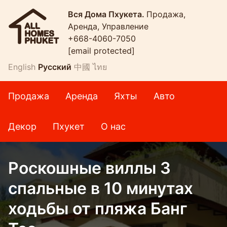
Вся Дома Пхукета.
Продажа,
Аренда, Управление
+668-4060-7050
[email protected]
English
Русский
中國
ไทย
Продажа
Аренда
Яхты
Авто
Декор
Пхукет
О нас
Роскошные виллы 3
спальные в 10 минутах
ходьбы от пляжа Банг