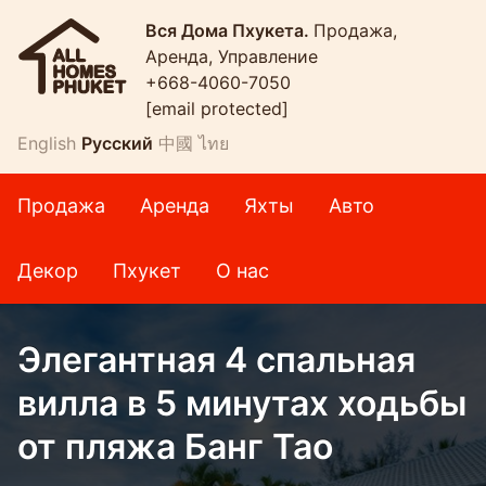
Вся Дома Пхукета.
Продажа,
Аренда, Управление
+668-4060-7050
[email protected]
English
Русский
中國
ไทย
Продажа
Аренда
Яхты
Авто
Декор
Пхукет
О нас
Элегантная 4 спальная
вилла в 5 минутах ходьбы
от пляжа Банг Тао