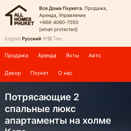
Вся Дома Пхукета.
Продажа,
Аренда, Управление
+668-4060-7050
[email protected]
English
Русский
中國
ไทย
Продажа
Аренда
Яхты
Авто
Декор
Пхукет
О нас
Потрясающие 2
спальные люкс
апартаменты на холме