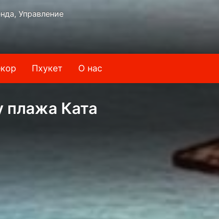
нда, Управление
кор
Пхукет
О нас
у плажа Ката