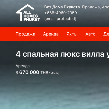
Вся Дома Пхукета.
Продажа, Аре
+668-4060-7050
[email protected]
Продажа
Аренда
Яхты
Авто
Де
4 спальная люкс вилла 
Аренда
670 000
฿
THB
/ Месяц