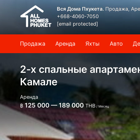
Вся Дома Пхукета.
Продажа, Аре
+668-4060-7050
[email protected]
Продажа
Аренда
Яхты
Авто
Де
2-х спальные апартаме
Камале
Аренда
125 000 — 189 000
฿
THB
/ Месяц