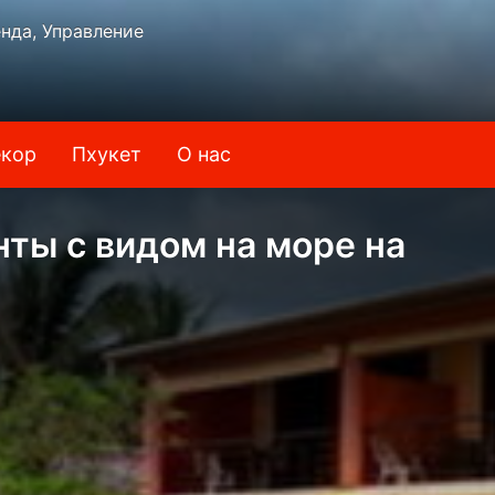
нда, Управление
кор
Пхукет
О нас
нты с видом на море на