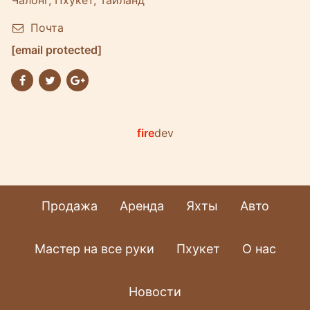
Чалонг, Пхукет, Таиланд
Почта
[email protected]
fire
dev
Продажа
Аренда
Яхты
Авто
Мастер на все руки
Пхукет
О нас
Новости