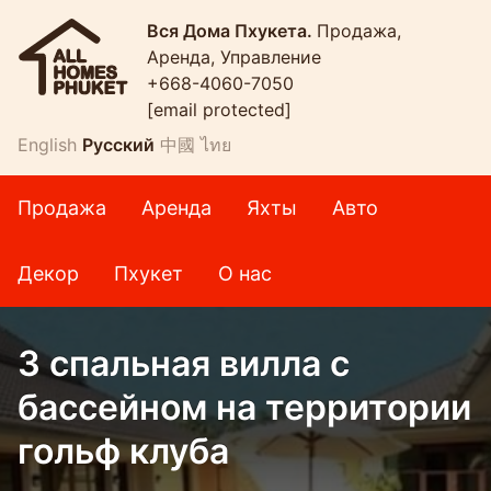
Вся Дома Пхукета.
Продажа,
Аренда, Управление
+668-4060-7050
[email protected]
English
Русский
中國
ไทย
Продажа
Аренда
Яхты
Авто
Декор
Пхукет
О нас
3 спальная вилла с
бассейном на территории
гольф клуба