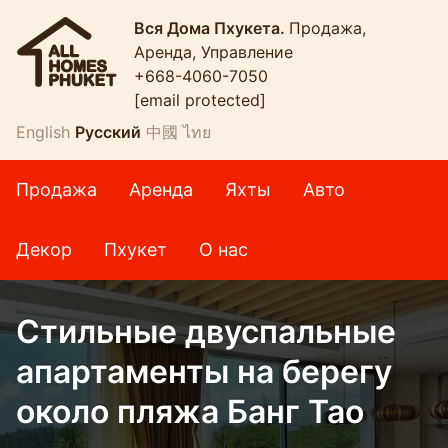
Вся Дома Пхукета.
Продажа,
Аренда, Управление
+668-4060-7050
[email protected]
English
Русский
中國
ไทย
Продажа
Аренда
Яхты
Авто
Декор
Пхукет
О нас
Стильные двуспальные
апартаменты на берегу
около пляжа Банг Тао