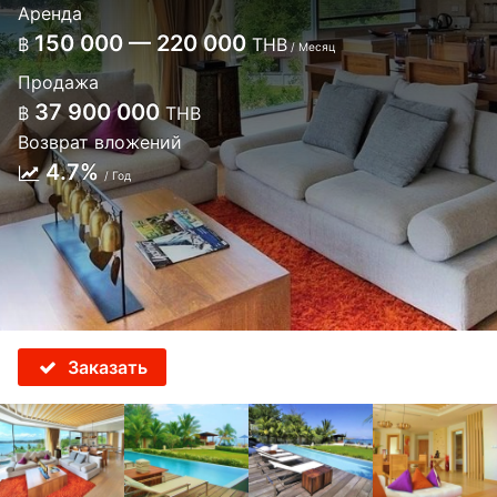
Аренда
150 000 — 220 000
฿
THB
/ Месяц
Продажа
37 900 000
฿
THB
Возврат вложений
4.7%
/ Год
Заказать