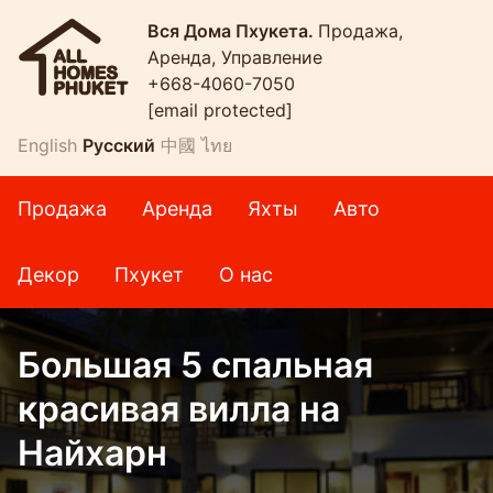
Вся Дома Пхукета.
Продажа,
Аренда, Управление
+668-4060-7050
[email protected]
English
Русский
中國
ไทย
Продажа
Аренда
Яхты
Авто
Декор
Пхукет
О нас
Большая 5 спальная
красивая вилла на
Найхарн