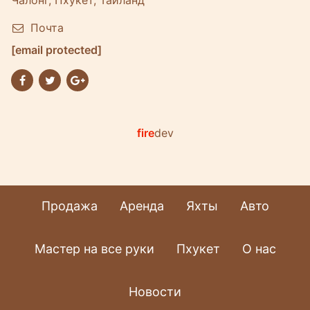
Чалонг, Пхукет, Таиланд
Почта
[email protected]
fire
dev
Продажа
Аренда
Яхты
Авто
Мастер на все руки
Пхукет
О нас
Новости