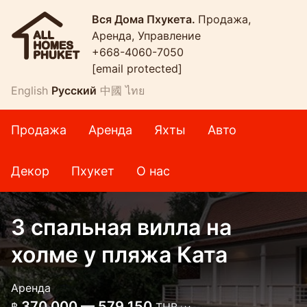
Вся Дома Пхукета.
Продажа,
Аренда, Управление
+668-4060-7050
[email protected]
English
Русский
中國
ไทย
Продажа
Аренда
Яхты
Авто
Декор
Пхукет
О нас
3 спальная вилла на
холме у пляжа Ката
Аренда
370 000 — 579 150