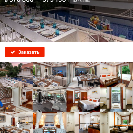
฿
THB
/ Месяц
Заказать