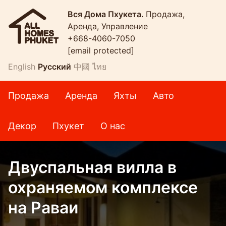
Вся Дома Пхукета.
Продажа,
Аренда, Управление
+668-4060-7050
[email protected]
English
Русский
中國
ไทย
Продажа
Аренда
Яхты
Авто
Декор
Пхукет
О нас
Двуспальная вилла в
охраняемом комплексе
на Раваи