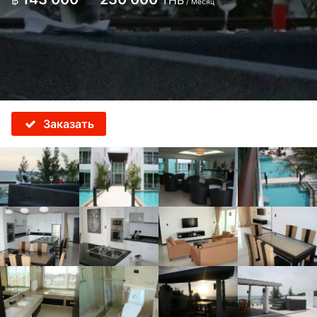
฿
THB
/ Месяц
Заказать