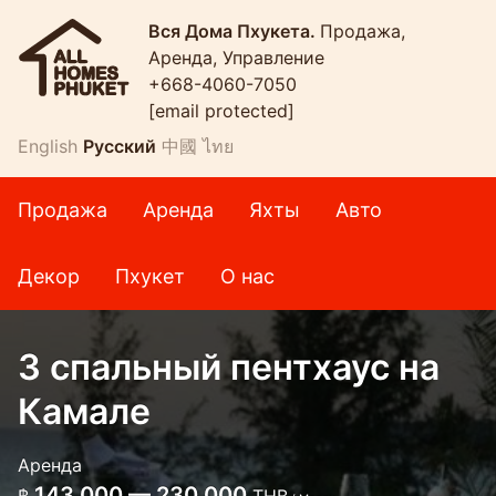
Вся Дома Пхукета.
Продажа,
Аренда, Управление
+668-4060-7050
[email protected]
English
Русский
中國
ไทย
Продажа
Аренда
Яхты
Авто
Декор
Пхукет
О нас
3 спальный пентхаус на
Камале
Аренда
143 000 — 230 000