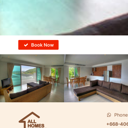
Book Now
Phone
+668-40