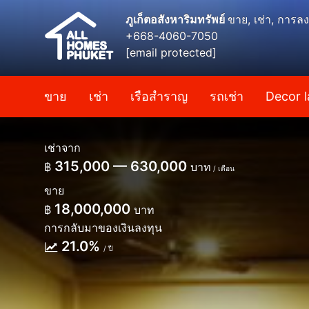
ภูเก็ตอสังหาริมทรัพย์
ขาย, เช่า, การลง
+668-4060-7050
[email protected]
ขาย
เช่า
เรือสำราญ
รถเช่า
Decor l
เช่าจาก
315,000 — 630,000
฿
บาท
/ เดือน
ขาย
18,000,000
฿
บาท
การกลับมาของเงินลงทุน
21.0%
/ ปี