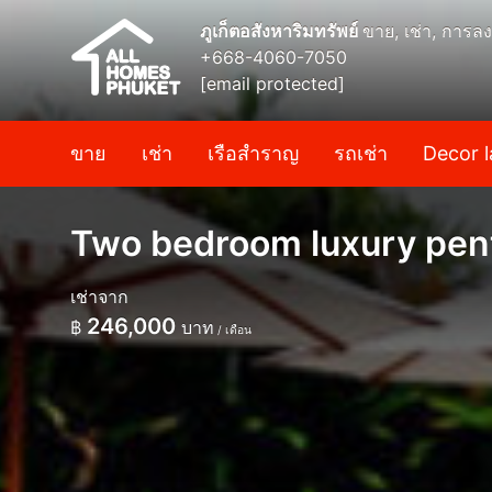
ภูเก็ตอสังหาริมทรัพย์
ขาย, เช่า, การลง
+668-4060-7050
[email protected]
ขาย
เช่า
เรือสำราญ
รถเช่า
Decor l
Two bedroom luxury pent
เช่าจาก
246,000
฿
บาท
/ เดือน