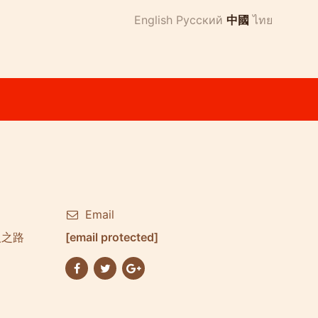
English
Русский
中國
ไทย
Email
渔人之路
[email protected]