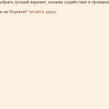
ыбрать лучший вариант, окажем содействие в проверк
ли на Пхукете?
Читайте здесь
.
ла и условия владения землей на Пхукете и
упка недвижимости
о ли иностранцу владеть землей в 
кий ответ —
нет
, если вы просто приехали и
ие законы по-прежнему запрещают прямое 
анами. Но есть хорошие новости: в 2025 го
ба
владения или долгосрочного использован