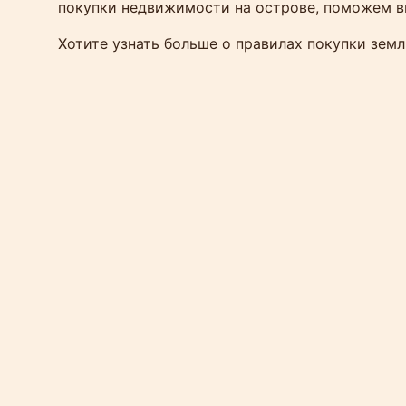
покупки недвижимости на острове, поможем в
Хотите узнать больше о правилах покупки зем
Прави
Пок
Можн
Корот
Тайск
гражд
спосо