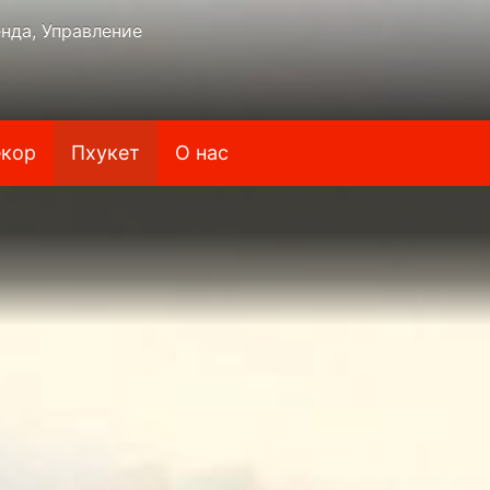
нда, Управление
кор
Пхукет
О нас