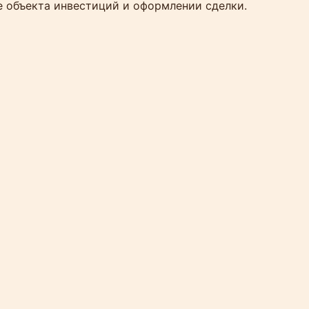
е объекта инвестиций и оформлении сделки.
ностранцами (2025)
Таиланде?
 хотите купить землю «как есть».
владение землей иностранными
ду действуют
четыре законных
ия земельных участков на Пхукете.