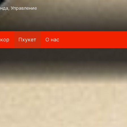
нда, Управление
кор
Пхукет
О нас