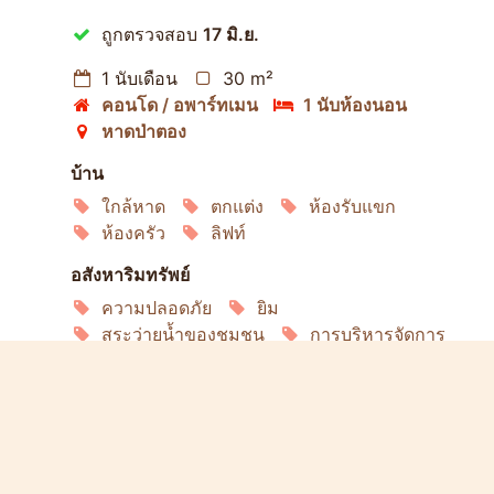
ถูกตรวจสอบ
17 มิ.ย.
1 นับเดือน
30 m²
คอนโด / อพาร์ทเมน
1 นับห้องนอน
หาดป่าตอง
บ้าน
ใกล้หาด
ตกแต่ง
ห้องรับแขก
ห้องครัว
ลิฟท์
อสังหาริมทรัพย์
ความปลอดภัย
ยิม
สระว่ายน้ำของชุมชน
การบริหารจัดการ
ร้านอาหาร
ลิฟวิ่ง
อินเทอร์เน็ต
เครื่องปรับอากาศ
ตู้เย็น
เครื่องซักผ้า
ไมโครเวฟ