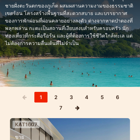
ชายฝั่งตะวันตกของภูเก็ต ผสมผสานความงามของธรรมชาติ
เขตร้อน โครงสร้างพื้นฐานที่สะดวกสบาย และบรรยากาศ
ของการพักผ่อนที่ผ่อนคลายอย่างลงตัว ต่างจากหาดป่าตองที่
พลุกพล่าน กะตะเป็นสถานที่เงียบสงบสำหรับครอบครัว นัก
ท่องเที่ยวที่กระตือรือร้น และผู้ที่ต้องการใช้ชีวิตใกล้ทะเล แต่
ไม่ต้องการความตื่นเต้นที่ไม่จำเป็น
1
2
3
4
5
6
7
KAT1607
โครงการวิลล่าส่วนตัวพร้อมวิวทะเล
ขาย
บนเนินเขาในย่านกะตะ