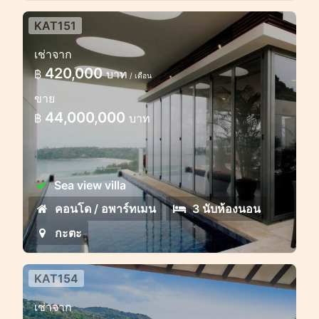
KAT151
เช่าจาก
420,000
฿
บาท
/ เดือน
ขาย
44,000,000
฿
บาท
Sea view villa
คอนโด / อพาร์ทเมน
3 นับห้องนอน
กะตะ
KAT154
เช่าจาก