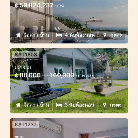
59,824,237
฿
บาท
ออโรร่า กะตะ ท็อป ซีวิว วิลล่า: ความหรูหรา
ทันสมัยผสมผสานกับธรรมชาติเขตร้อน
วิลล่า / บ้าน
4 นับห้องนอน
กะตะ
KAT1603
บ้าน 3 ห้องนอนในกะตะพร้อมสวน
เช่าจาก
ขนาดใหญ่ใกล้ชายหาด
80,000 — 160,000
฿
บาท
/ เดือน
บ้านสวยพร้อมสวนกว้างให้เช่าในกะตะ
วิลล่า / บ้าน
3 นับห้องนอน
กะตะ
KAT1237
ขาย