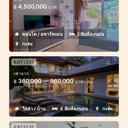
4,500,000
฿
บาท
คอนโด / อพาร์ทเมน
1 นับห้องนอน
กะตะ
KAT1539
กะตะวิววิลล่า 4 ห้องนอนในรั้วรอบ
เช่าจาก
ขอบชิด
360,000 — 960,000
฿
บาท
/ เดือน
วิลล่าหรูในที่ดินกะตะ
วิลล่า / บ้าน
4 นับห้องนอน
กะตะ
KAT1538