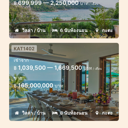
699,999 — 2,250,000
฿
บาท
/ เดือน
วิลล่า / บ้าน
6 นับห้องนอน
กะตะ
KAT1402
วิลล่าสุดหรูวิวสวยในกะตะ 8 ห้อง
เช่าจาก
นอน
1,039,500 — 1,669,500
฿
บาท
/ เดือน
วิลล่าสุดหรูริมชายหาดในภูเก็ต
ขาย
165,000,000
฿
บาท
วิลล่า / บ้าน
8 นับห้องนอน
กะตะ