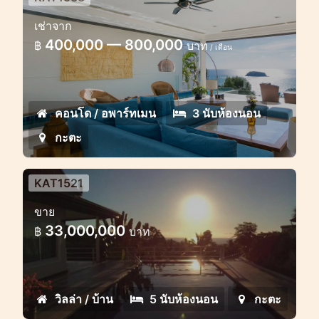
เพนท์เฮาส์หรู 3 ห้องนอนพร้อมสระ
เช่าจาก
ว่ายน้ำ
400,000 — 800,000
฿
บาท
/ เดือน
เพนท์เฮาส์หรูพร้อมวิวทะเลในกะตะ
คอนโด / อพาร์ทเมน
3 นับห้องนอน
กะตะ
KAT1521
ซีวิววิลล่าในกะตะ
ขาย
พูลวิลล่าหรูวิวทะเลในกะตะ 5 ห้องนอน
33,000,000
฿
บาท
วิลล่า / บ้าน
5 นับห้องนอน
กะตะ