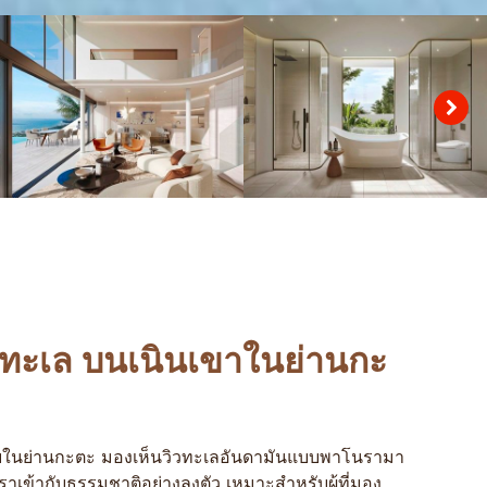
ิวทะเล บนเนินเขาในย่านกะ
งียบสงบในย่านกะตะ มองเห็นวิวทะเลอันดามันแบบพาโนรามา
ข้ากับธรรมชาติอย่างลงตัว เหมาะสำหรับผู้ที่มอง