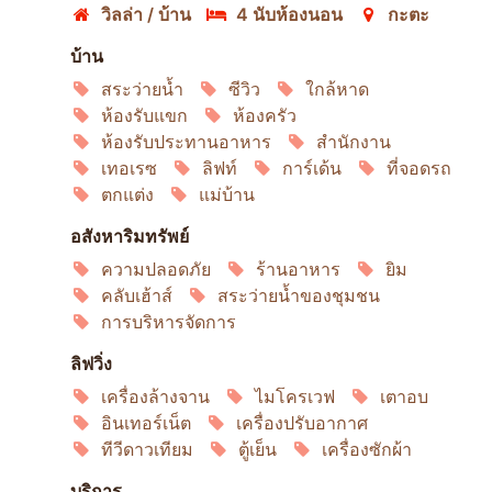
วิลล่า / บ้าน
4 นับห้องนอน
กะตะ
บ้าน
สระว่ายน้ำ
ซีวิว
ใกล้หาด
ห้องรับแขก
ห้องครัว
ห้องรับประทานอาหาร
สำนักงาน
เทอเรซ
ลิฟท์
การ์เด้น
ที่จอดรถ
ตกแต่ง
แม่บ้าน
อสังหาริมทรัพย์
ความปลอดภัย
ร้านอาหาร
ยิม
คลับเฮ้าส์
สระว่ายน้ำของชุมชน
การบริหารจัดการ
ลิฟวิ่ง
เครื่องล้างจาน
ไมโครเวฟ
เตาอบ
อินเทอร์เน็ต
เครื่องปรับอากาศ
ทีวีดาวเทียม
ตู้เย็น
เครื่องซักผ้า
บริการ