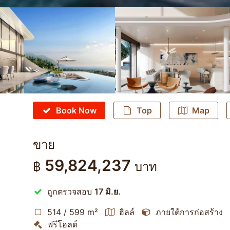
Book Now
Top
Map
ขาย
59,824,237
฿
บาท
ถูกตรวจสอบ
17 มิ.ย.
514 / 599 m²
ฮิลล์
ภายใต้การก่อสร้าง
ฟรีโฮลด์