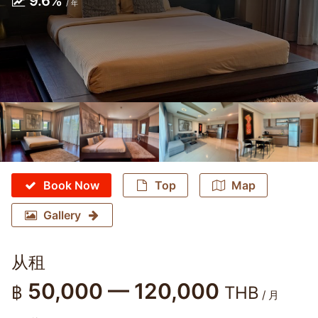
9.6%
/ 年
Book Now
Top
Map
Gallery
从租
50,000 — 120,000
฿
THB
/ 月