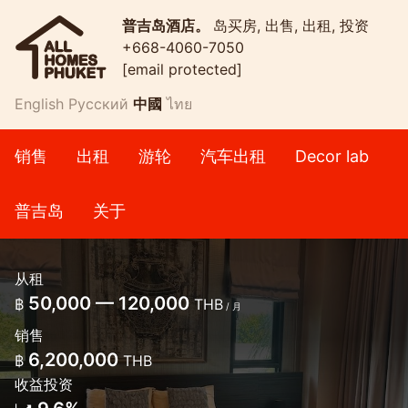
普吉岛酒店。
岛买房, 出售, 出租, 投资
+668-4060-7050
[email protected]
English
Русский
中國
ไทย
销售
出租
游轮
汽车出租
Decor lab
普吉岛
关于
从租
50,000 — 120,000
฿
THB
/ 月
销售
6,200,000
฿
THB
收益投资