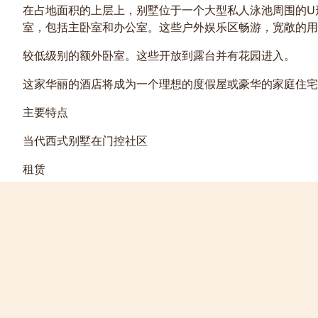
在占地面积的上层上，别墅位于一个大型私人泳池周围的U
室，包括主卧室和办公室。这些户外娱乐区畅游，宽敞的用
较低级别的额外卧室。这些开放到露台并有花园进入。
这家华丽的酒店将成为一个理想的度假屋或豪华的家庭住宅
主要特点
当代西式别墅在门控社区
租赁
4间卧室，所有套房
带按摩浴缸浴缸的主浴室
宽敞的客厅
饭厅
设备齐全的西式厨房