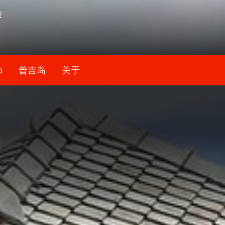
资
b
普吉岛
关于