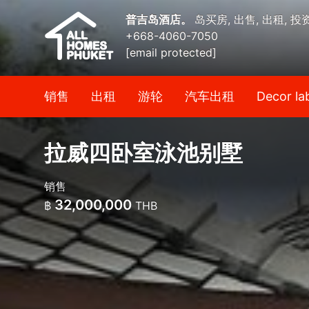
普吉岛酒店。
岛买房, 出售, 出租, 投
+668-4060-7050
[email protected]
销售
出租
游轮
汽车出租
Decor la
拉威四卧室泳池别墅
销售
32,000,000
฿
THB