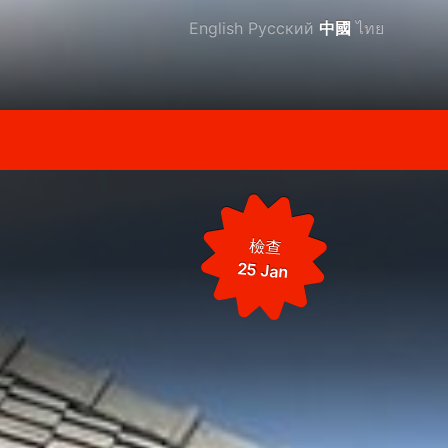
English
Русский
中國
ไทย
檢查
25 Jan