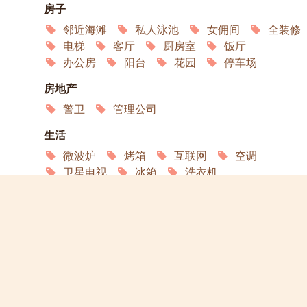
房子
邻近海滩
私人泳池
女佣间
全装修
电梯
客厅
厨房室
饭厅
办公房
阳台
花园
停车场
房地产
警卫
管理公司
生活
微波炉
烤箱
互联网
空调
卫星电视
冰箱
洗衣机
地块
路
电力线
输水道
污水管